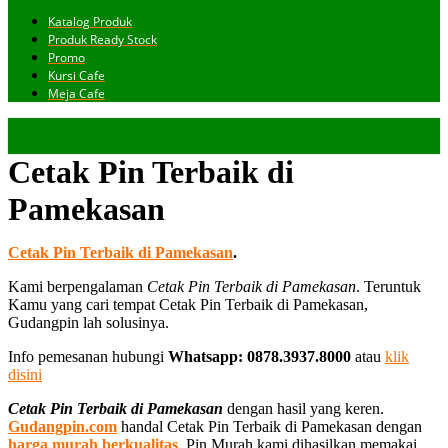
Katalog Produk
Produk Ready Stock
Promo
Kursi Cafe
Meja Cafe
Cetak Pin Terbaik di
Pamekasan
Cetak Pin Terbaik di Pamekasan
.
Kami berpengalaman
Cetak Pin Terbaik di Pamekasan
. Teruntuk
Kamu yang cari tempat Cetak Pin Terbaik di Pamekasan,
Gudangpin lah solusinya.
Info pemesanan hubungi
Whatsapp: 0878.3937.8000
atau
klik
disini
Cetak Pin Terbaik di Pamekasan
dengan hasil yang keren.
Gudangpin.com
handal Cetak Pin Terbaik di Pamekasan dengan
harga murah berkualitas
. Pin Murah kami dihasilkan memakai