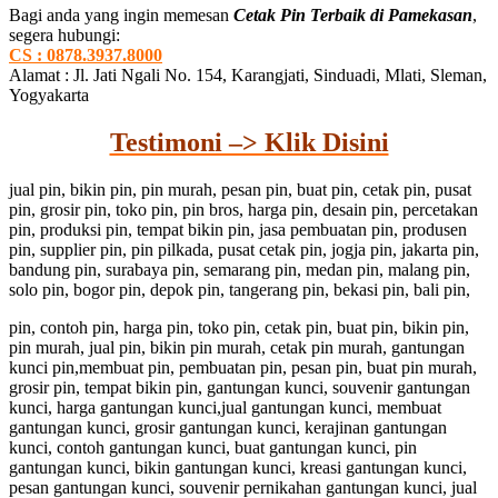
Bagi anda yang ingin memesan
Cetak Pin Terbaik di Pamekasan
,
segera hubungi:
CS : 0878.3937.8000
Alamat : Jl. Jati Ngali No. 154, Karangjati, Sinduadi, Mlati, Sleman,
Yogyakarta
Testimoni –> Klik Disini
jual pin, bikin pin, pin murah, pesan pin, buat pin, cetak pin, pusat
pin, grosir pin, toko pin, pin bros, harga pin, desain pin, percetakan
pin, produksi pin, tempat bikin pin, jasa pembuatan pin, produsen
pin, supplier pin, pin pilkada, pusat cetak pin, jogja pin, jakarta pin,
bandung pin, surabaya pin, semarang pin, medan pin, malang pin,
solo pin, bogor pin, depok pin, tangerang pin, bekasi pin, bali pin,
pin, contoh pin, harga pin, toko pin, cetak pin, buat pin, bikin pin,
pin murah, jual pin, bikin pin murah, cetak pin murah, gantungan
kunci pin,membuat pin, pembuatan pin, pesan pin, buat pin murah,
grosir pin, tempat bikin pin, gantungan kunci, souvenir gantungan
kunci, harga gantungan kunci,jual gantungan kunci, membuat
gantungan kunci, grosir gantungan kunci, kerajinan gantungan
kunci, contoh gantungan kunci, buat gantungan kunci, pin
gantungan kunci, bikin gantungan kunci, kreasi gantungan kunci,
pesan gantungan kunci, souvenir pernikahan gantungan kunci, jual