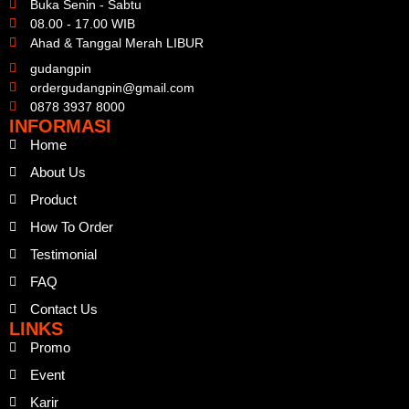
Buka Senin - Sabtu
08.00 - 17.00 WIB
Ahad & Tanggal Merah LIBUR
gudangpin
ordergudangpin@gmail.com
0878 3937 8000
INFORMASI
Home
About Us
Product
How To Order
Testimonial
FAQ
Contact Us
LINKS
Promo
Event
Karir