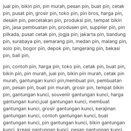
jual pin, bikin pin, pin murah, pesan pin, buat pin, cetak
pin, pusat pin, grosir pin, toko pin, pin bros, harga pin,
desain pin, percetakan pin, produksi pin, tempat bikin
pin, jasa pembuatan pin, produsen pin, supplier pin, pin
pilkada, pusat cetak pin, jogja pin, jakarta pin, bandung
pin, surabaya pin, semarang pin, medan pin, malang pin,
solo pin, bogor pin, depok pin, tangerang pin, bekasi
pin, bali pin,
pin, contoh pin, harga pin, toko pin, cetak pin, buat pin,
bikin pin, pin murah, jual pin, bikin pin murah, cetak pin
murah, gantungan kunci pin,membuat pin, pembuatan
pin, pesan pin, buat pin murah, grosir pin, tempat bikin
pin, gantungan kunci, souvenir gantungan kunci, harga
gantungan kunci,jual gantungan kunci, membuat
gantungan kunci, grosir gantungan kunci, kerajinan
gantungan kunci, contoh gantungan kunci, buat
gantungan kunci, pin gantungan kunci, bikin gantungan
kunci, kreasi gantungan kunci, pesan gantungan kunci,