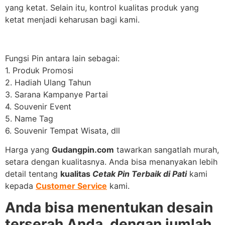
yang ketat. Selain itu, kontrol kualitas produk yang
ketat menjadi keharusan bagi kami.
Fungsi Pin antara lain sebagai:
1. Produk Promosi
2. Hadiah Ulang Tahun
3. Sarana Kampanye Partai
4. Souvenir Event
5. Name Tag
6. Souvenir Tempat Wisata, dll
Harga yang
Gudangpin.com
tawarkan sangatlah murah,
setara dengan kualitasnya. Anda bisa menanyakan lebih
detail tentang
kualitas
Cetak Pin Terbaik di Pati
kami
kepada
Customer Service
kami.
Anda bisa menentukan desain
terserah Anda, dengan jumlah