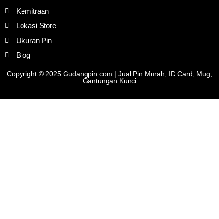
Kemitraan
Lokasi Store
Ukuran Pin
Blog
Copyright © 2025 Gudangpin.com | Jual Pin Murah, ID Card, Mug,
Gantungan Kunci