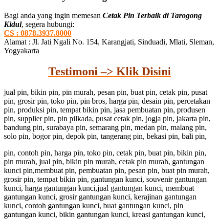
Bagi anda yang ingin memesan
Cetak Pin Terbaik di Tarogong
Kidul
, segera hubungi:
CS : 0878.3937.8000
Alamat : Jl. Jati Ngali No. 154, Karangjati, Sinduadi, Mlati, Sleman,
Yogyakarta
Testimoni –> Klik Disini
jual pin, bikin pin, pin murah, pesan pin, buat pin, cetak pin, pusat
pin, grosir pin, toko pin, pin bros, harga pin, desain pin, percetakan
pin, produksi pin, tempat bikin pin, jasa pembuatan pin, produsen
pin, supplier pin, pin pilkada, pusat cetak pin, jogja pin, jakarta pin,
bandung pin, surabaya pin, semarang pin, medan pin, malang pin,
solo pin, bogor pin, depok pin, tangerang pin, bekasi pin, bali pin,
pin, contoh pin, harga pin, toko pin, cetak pin, buat pin, bikin pin,
pin murah, jual pin, bikin pin murah, cetak pin murah, gantungan
kunci pin,membuat pin, pembuatan pin, pesan pin, buat pin murah,
grosir pin, tempat bikin pin, gantungan kunci, souvenir gantungan
kunci, harga gantungan kunci,jual gantungan kunci, membuat
gantungan kunci, grosir gantungan kunci, kerajinan gantungan
kunci, contoh gantungan kunci, buat gantungan kunci, pin
gantungan kunci, bikin gantungan kunci, kreasi gantungan kunci,