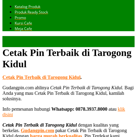
Katalog Produk
Produk Ready Stock
Promo
Kursi Cafe
Meja Cafe
Cetak Pin Terbaik di Tarogong
Kidul
Cetak Pin Terbaik di Tarogong Kidul
.
Gudangpin.com ahlinya
Cetak Pin Terbaik di Tarogong Kidul
. Bagi
Anda yang mau Cetak Pin Terbaik di Tarogong Kidul, kamilah
solusinya.
Info pemesanan hubungi
Whatsapp: 0878.3937.8000
atau
klik
disini
Cetak Pin Terbaik di Tarogong Kidul
dengan kualitas yang
berkelas.
Gudangpin.com
pakar Cetak Pin Terbaik di Tarogong
Kidul dengan
harga murah berkualitas
. Pin Terdekat kami