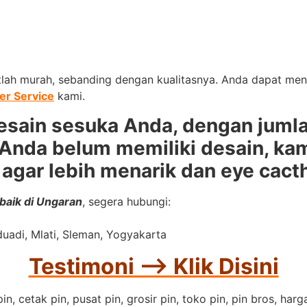
lah murah, sebanding dengan kualitasnya. Anda dapat mena
r Service
kami.
sain sesuka Anda, dengan jumla
a Anda belum memiliki desain, k
 agar lebih menarik dan eye cact
baik di Ungaran
, segera hubungi:
induadi, Mlati, Sleman, Yogyakarta
Testimoni –> Klik Disini
pin, cetak pin, pusat pin, grosir pin, toko pin, pin bros, har