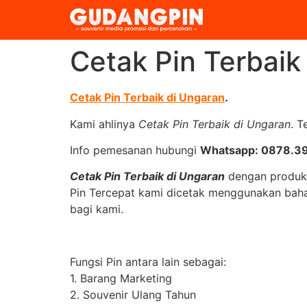
Cetak Pin Terbaik
Cetak Pin Terbaik di Ungaran
.
Kami ahlinya
Cetak Pin Terbaik di Ungaran
. T
Info pemesanan hubungi
Whatsapp: 0878.3
Cetak Pin Terbaik di Ungaran
dengan produk
Pin Tercepat kami dicetak menggunakan bahan 
bagi kami.
Fungsi Pin antara lain sebagai:
1. Barang Marketing
2. Souvenir Ulang Tahun