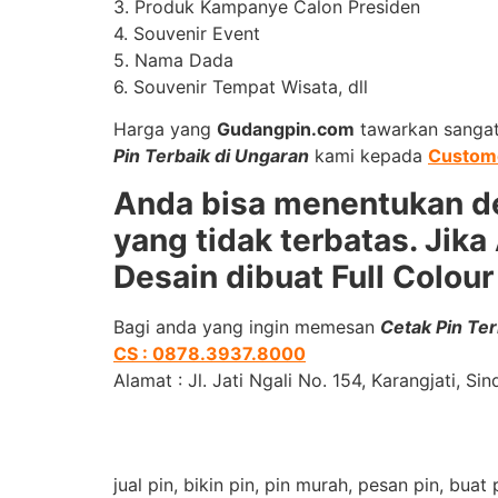
3. Produk Kampanye Calon Presiden
4. Souvenir Event
5. Nama Dada
6. Souvenir Tempat Wisata, dll
Harga yang
Gudangpin.com
tawarkan sangat
Pin Terbaik di Ungaran
kami kepada
Custome
Anda bisa menentukan de
yang tidak terbatas. Jik
Desain dibuat Full Colour
Bagi anda yang ingin memesan
Cetak Pin Ter
CS : 0878.3937.8000
Alamat : Jl. Jati Ngali No. 154, Karangjati, S
jual pin, bikin pin, pin murah, pesan pin, buat 