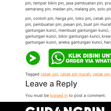
pin, tempat bikin pin, jasa pembuatan pin, pro
semarang pin, medan pin, malang pin, solo pin,
pin, contoh pin, harga pin, toko pin, cetak pi
pin, pembuatan pin, pesan pin, buat pin murah
gantungan kunci, membuat gantungan kunci, g
gantungan kunci, bikin gantungan kunci, krea
gantungan kunci, aneka gantungan kunci, har
Tagged
cetak pin
,
cetak pin murah
,
cetak pin
Leave a Reply
You must be
logged in
to post a comment.