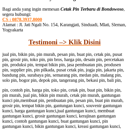
Bagi anda yang ingin memesan
Cetak Pin Terbaru di Bondowoso
,
segera hubungi:
CS : 0878.3937.8000
Alamat : Jl. Jati Ngali No. 154, Karangjati, Sinduadi, Mlati, Sleman,
Yogyakarta
Testimoni –> Klik Disini
jual pin, bikin pin, pin murah, pesan pin, buat pin, cetak pin, pusat
pin, grosir pin, toko pin, pin bros, harga pin, desain pin, percetakan
pin, produksi pin, tempat bikin pin, jasa pembuatan pin, produsen
pin, supplier pin, pin pilkada, pusat cetak pin, jogja pin, jakarta pin,
bandung pin, surabaya pin, semarang pin, medan pin, malang pin,
solo pin, bogor pin, depok pin, tangerang pin, bekasi pin, bali pin,
pin, contoh pin, harga pin, toko pin, cetak pin, buat pin, bikin pin,
pin murah, jual pin, bikin pin murah, cetak pin murah, gantungan
kunci pin,membuat pin, pembuatan pin, pesan pin, buat pin murah,
grosir pin, tempat bikin pin, gantungan kunci, souvenir gantungan
kunci, harga gantungan kunci,jual gantungan kunci, membuat
gantungan kunci, grosir gantungan kunci, kerajinan gantungan
kunci, contoh gantungan kunci, buat gantungan kunci, pin
gantungan kunci, bikin gantungan kunci, kreasi gantungan kunci,