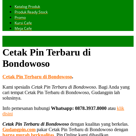
Katalog Produk
Produk Ready Stock
Promo
Kursi Cafe
Meja Cafe
Cetak Pin Terbaru di
Bondowoso
Cetak Pin Terbaru di Bondowoso
.
Kami spesialis
Cetak Pin Terbaru di Bondowoso
. Bagi Anda yang
cari tempat Cetak Pin Terbaru di Bondowoso, Gudangpin lah
solusinya.
Info pemesanan hubungi
Whatsapp: 0878.3937.8000
atau
klik
disini
Cetak Pin Terbaru di Bondowoso
dengan kualitas yang berkelas.
Gudangpin.com
pakar Cetak Pin Terbaru di Bondowoso dengan
harga murah berkualitas
. Pin Online kami dihasilkan