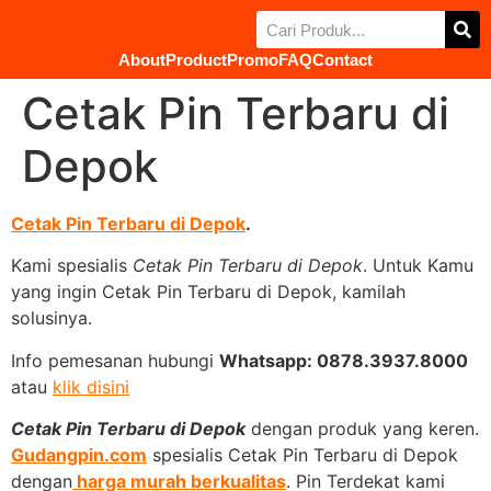
About
Product
Promo
FAQ
Contact
Cetak Pin Terbaru di
Depok
Cetak Pin Terbaru di Depok
.
Kami spesialis
Cetak Pin Terbaru di Depok
. Untuk Kamu
yang ingin Cetak Pin Terbaru di Depok, kamilah
solusinya.
Info pemesanan hubungi
Whatsapp: 0878.3937.8000
atau
klik disini
Cetak Pin Terbaru di Depok
dengan produk yang keren.
Gudangpin.com
spesialis Cetak Pin Terbaru di Depok
dengan
harga murah berkualitas
. Pin Terdekat kami