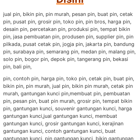
jual pin, bikin pin, pin murah, pesan pin, buat pin, cetak
pin, pusat pin, grosir pin, toko pin, pin bros, harga pin,
desain pin, percetakan pin, produksi pin, tempat bikin
pin, jasa pembuatan pin, produsen pin, supplier pin, pin
pilkada, pusat cetak pin, jogja pin, jakarta pin, bandung
pin, surabaya pin, semarang pin, medan pin, malang pin,
solo pin, bogor pin, depok pin, tangerang pin, bekasi
pin, bali pin,
pin, contoh pin, harga pin, toko pin, cetak pin, buat pin,
bikin pin, pin murah, jual pin, bikin pin murah, cetak pin
murah, gantungan kunci pin,membuat pin, pembuatan
pin, pesan pin, buat pin murah, grosir pin, tempat bikin
pin, gantungan kunci, souvenir gantungan kunci, harga
gantungan kunci,jual gantungan kunci, membuat
gantungan kunci, grosir gantungan kunci, kerajinan
gantungan kunci, contoh gantungan kunci, buat
gantungan kunci, pin gantungan kunci, bikin gantungan