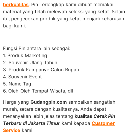
berkualitas
. Pin Terlengkap kami dibuat memakai
material yang telah melewati seleksi yang ketat. Selain
itu, pengecekan produk yang ketat menjadi keharusan
bagi kami.
Fungsi Pin antara lain sebagai:
1. Produk Marketing
2. Souvenir Ulang Tahun
3. Produk Kampanye Calon Bupati
4. Souvenir Event
5. Name Tag
6. Oleh-Oleh Tempat Wisata, dll
Harga yang
Gudangpin.com
sampaikan sangatlah
murah, setara dengan kualitasnya. Anda dapat
menanyakan lebih jelas tentang
kualitas
Cetak Pin
Terbaru di Jakarta Timur
kami kepada
Customer
Service
kami.