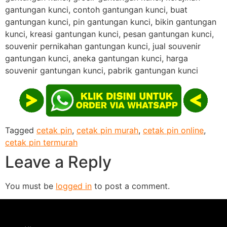
gantungan kunci, contoh gantungan kunci, buat
gantungan kunci, pin gantungan kunci, bikin gantungan
kunci, kreasi gantungan kunci, pesan gantungan kunci,
souvenir pernikahan gantungan kunci, jual souvenir
gantungan kunci, aneka gantungan kunci, harga
souvenir gantungan kunci, pabrik gantungan kunci
Tagged
cetak pin
,
cetak pin murah
,
cetak pin online
,
cetak pin termurah
Leave a Reply
You must be
logged in
to post a comment.