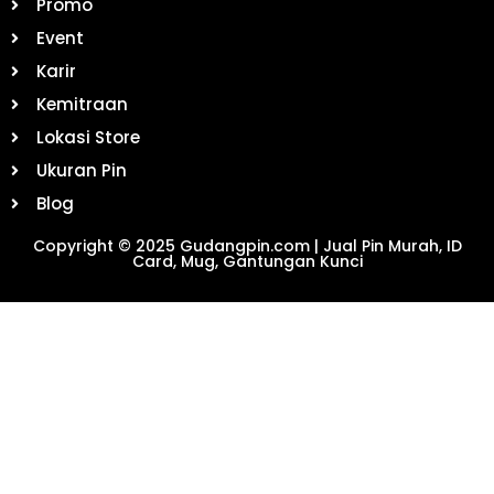
Promo
Event
Karir
Kemitraan
Lokasi Store
Ukuran Pin
Blog
Copyright © 2025 Gudangpin.com | Jual Pin Murah, ID
Card, Mug, Gantungan Kunci