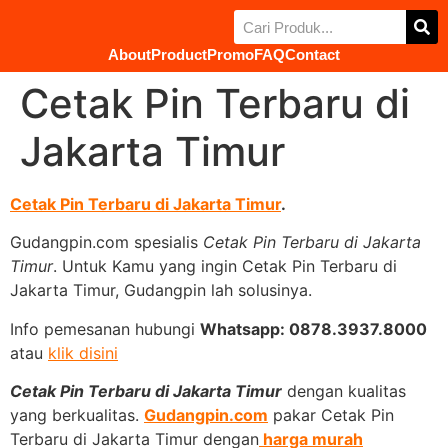
About
Product
Promo
FAQ
Contact
Cetak Pin Terbaru di
Jakarta Timur
Cetak Pin Terbaru di Jakarta Timur
.
Gudangpin.com spesialis
Cetak Pin Terbaru di Jakarta
Timur
. Untuk Kamu yang ingin Cetak Pin Terbaru di
Jakarta Timur, Gudangpin lah solusinya.
Info pemesanan hubungi
Whatsapp: 0878.3937.8000
atau
klik disini
Cetak Pin Terbaru di Jakarta Timur
dengan kualitas
yang berkualitas.
Gudangpin.com
pakar Cetak Pin
Terbaru di Jakarta Timur dengan
harga murah