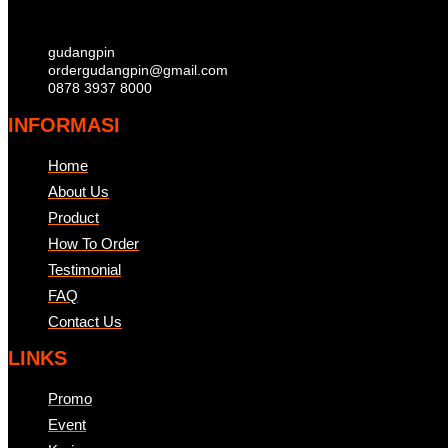
gudangpin
ordergudangpin@gmail.com
0878 3937 8000
INFORMASI
Home
About Us
Product
How To Order
Testimonial
FAQ
Contact Us
LINKS
Promo
Event