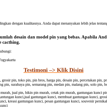
dingkan dengan kualitasnya. Anda dapat menanyakan lebih jelas tenta
umlah desain dan model pin yang bebas. Apabila And
 cacthing.
hubungi:
 Yogyakarta
Testimoni –> Klik Disini
n, grosir pin, toko pin, pin bros, harga pin, desain pin, percetakan pin,
dung pin, surabaya pin, semarang pin, medan pin, malang pin, solo pin, bo
pin murah, jual pin, bikin pin murah, cetak pin murah, gantungan kunci 
 gantungan kunci,jual gantungan kunci, membuat gantungan kunci, gros
unci, kreasi gantungan kunci, pesan gantungan kunci, souvenir pernika
kunci