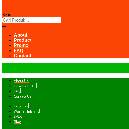
Search
About
Product
Promo
FAQ
Contact
About Us
How To Order
FAQ
Contact Us
Legalitas
Warna Finishing
SVLK
Blog