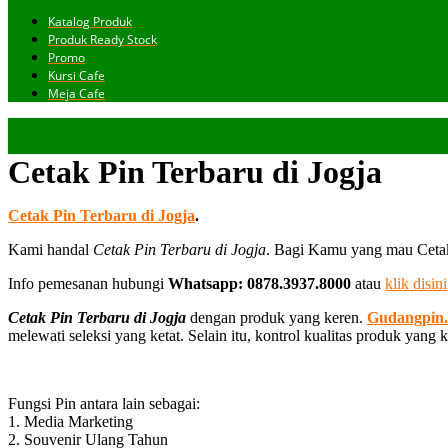
Katalog Produk
Produk Ready Stock
Promo
Kursi Cafe
Meja Cafe
Cetak Pin Terbaru di Jogja
Cetak Pin Terbaru di Jogja
.
Kami handal
Cetak Pin Terbaru di Jogja
. Bagi Kamu yang mau Cetak 
Info pemesanan hubungi
Whatsapp: 0878.3937.8000
atau
klik disini
Cetak Pin Terbaru di Jogja
dengan produk yang keren.
Gudangpin
melewati seleksi yang ketat. Selain itu, kontrol kualitas produk yang
Fungsi Pin antara lain sebagai:
1. Media Marketing
2. Souvenir Ulang Tahun