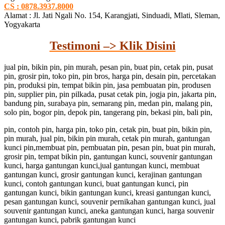
CS : 0878.3937.8000
Alamat : Jl. Jati Ngali No. 154, Karangjati, Sinduadi, Mlati, Sleman,
Yogyakarta
Testimoni –> Klik Disini
jual pin, bikin pin, pin murah, pesan pin, buat pin, cetak pin, pusat
pin, grosir pin, toko pin, pin bros, harga pin, desain pin, percetakan
pin, produksi pin, tempat bikin pin, jasa pembuatan pin, produsen
pin, supplier pin, pin pilkada, pusat cetak pin, jogja pin, jakarta pin,
bandung pin, surabaya pin, semarang pin, medan pin, malang pin,
solo pin, bogor pin, depok pin, tangerang pin, bekasi pin, bali pin,
pin, contoh pin, harga pin, toko pin, cetak pin, buat pin, bikin pin,
pin murah, jual pin, bikin pin murah, cetak pin murah, gantungan
kunci pin,membuat pin, pembuatan pin, pesan pin, buat pin murah,
grosir pin, tempat bikin pin, gantungan kunci, souvenir gantungan
kunci, harga gantungan kunci,jual gantungan kunci, membuat
gantungan kunci, grosir gantungan kunci, kerajinan gantungan
kunci, contoh gantungan kunci, buat gantungan kunci, pin
gantungan kunci, bikin gantungan kunci, kreasi gantungan kunci,
pesan gantungan kunci, souvenir pernikahan gantungan kunci, jual
souvenir gantungan kunci, aneka gantungan kunci, harga souvenir
gantungan kunci, pabrik gantungan kunci