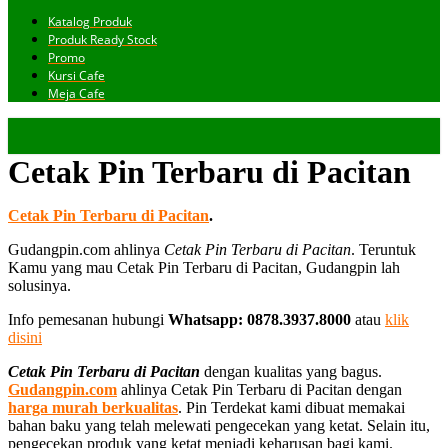
Katalog Produk
Produk Ready Stock
Promo
Kursi Cafe
Meja Cafe
Cetak Pin Terbaru di Pacitan
Cetak Pin Terbaru di Pacitan
.
Gudangpin.com ahlinya
Cetak Pin Terbaru di Pacitan
. Teruntuk
Kamu yang mau Cetak Pin Terbaru di Pacitan, Gudangpin lah
solusinya.
Info pemesanan hubungi
Whatsapp: 0878.3937.8000
atau
klik
disini
Cetak Pin Terbaru di Pacitan
dengan kualitas yang bagus.
Gudangpin.com
ahlinya Cetak Pin Terbaru di Pacitan dengan
harga murah berkualitas
. Pin Terdekat kami dibuat memakai
bahan baku yang telah melewati pengecekan yang ketat. Selain itu,
pengecekan produk yang ketat menjadi keharusan bagi kami.