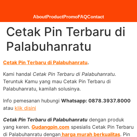
About
Product
Promo
FAQ
Contact
Cetak Pin Terbaru di
Palabuhanratu
Cetak Pin Terbaru di Palabuhanratu
.
Kami handal
Cetak Pin Terbaru di Palabuhanratu
.
Teruntuk Kamu yang mau Cetak Pin Terbaru di
Palabuhanratu, kamilah solusinya.
Info pemesanan hubungi
Whatsapp: 0878.3937.8000
atau
klik disini
Cetak Pin Terbaru di Palabuhanratu
dengan produk
yang keren.
Gudangpin.com
spesialis Cetak Pin Terbaru
di Palabuhanratu dengan
harga murah berkualitas
. Pin