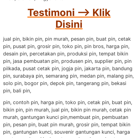
Testimoni –> Klik
Disini
jual pin, bikin pin, pin murah, pesan pin, buat pin, cetak
pin, pusat pin, grosir pin, toko pin, pin bros, harga pin,
desain pin, percetakan pin, produksi pin, tempat bikin
pin, jasa pembuatan pin, produsen pin, supplier pin, pin
pilkada, pusat cetak pin, jogja pin, jakarta pin, bandung
pin, surabaya pin, semarang pin, medan pin, malang pin,
solo pin, bogor pin, depok pin, tangerang pin, bekasi
pin, bali pin,
pin, contoh pin, harga pin, toko pin, cetak pin, buat pin,
bikin pin, pin murah, jual pin, bikin pin murah, cetak pin
murah, gantungan kunci pin,membuat pin, pembuatan
pin, pesan pin, buat pin murah, grosir pin, tempat bikin
pin, gantungan kunci, souvenir gantungan kunci, harga