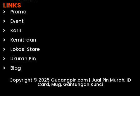
LINKS
Promo
Event
Karir
Kemitraan
Lokasi Store
Ukuran Pin
Blog
Copyright © 2025 Gudangpin.com | Jual Pin Murah, ID
Card, Mug, Gantungan Kunci