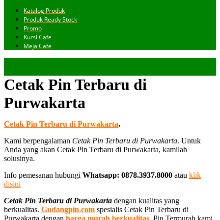
Katalog Produk
Produk Ready Stock
Promo
Kursi Cafe
Meja Cafe
Cetak Pin Terbaru di
Purwakarta
Cetak Pin Terbaru di Purwakarta
.
Kami berpengalaman
Cetak Pin Terbaru di Purwakarta
. Untuk
Anda yang akan Cetak Pin Terbaru di Purwakarta, kamilah
solusinya.
Info pemesanan hubungi
Whatsapp: 0878.3937.8000
atau
klik
disini
Cetak Pin Terbaru di Purwakarta
dengan kualitas yang
berkualitas.
Gudangpin.com
spesialis Cetak Pin Terbaru di
Purwakarta dengan
harga murah berkualitas
. Pin Termurah kami