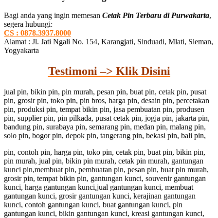
Bagi anda yang ingin memesan
Cetak Pin Terbaru di Purwakarta
,
segera hubungi:
CS : 0878.3937.8000
Alamat : Jl. Jati Ngali No. 154, Karangjati, Sinduadi, Mlati, Sleman,
Yogyakarta
Testimoni –> Klik Disini
jual pin, bikin pin, pin murah, pesan pin, buat pin, cetak pin, pusat
pin, grosir pin, toko pin, pin bros, harga pin, desain pin, percetakan
pin, produksi pin, tempat bikin pin, jasa pembuatan pin, produsen
pin, supplier pin, pin pilkada, pusat cetak pin, jogja pin, jakarta pin,
bandung pin, surabaya pin, semarang pin, medan pin, malang pin,
solo pin, bogor pin, depok pin, tangerang pin, bekasi pin, bali pin,
pin, contoh pin, harga pin, toko pin, cetak pin, buat pin, bikin pin,
pin murah, jual pin, bikin pin murah, cetak pin murah, gantungan
kunci pin,membuat pin, pembuatan pin, pesan pin, buat pin murah,
grosir pin, tempat bikin pin, gantungan kunci, souvenir gantungan
kunci, harga gantungan kunci,jual gantungan kunci, membuat
gantungan kunci, grosir gantungan kunci, kerajinan gantungan
kunci, contoh gantungan kunci, buat gantungan kunci, pin
gantungan kunci, bikin gantungan kunci, kreasi gantungan kunci,