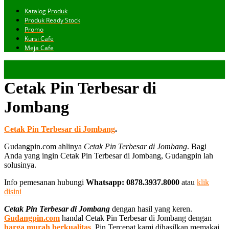
Katalog Produk
Produk Ready Stock
Promo
Kursi Cafe
Meja Cafe
Cetak Pin Terbesar di
Jombang
Cetak Pin Terbesar di Jombang
.
Gudangpin.com ahlinya
Cetak Pin Terbesar di Jombang
. Bagi
Anda yang ingin Cetak Pin Terbesar di Jombang, Gudangpin lah
solusinya.
Info pemesanan hubungi
Whatsapp: 0878.3937.8000
atau
klik
disini
Cetak Pin Terbesar di Jombang
dengan hasil yang keren.
Gudangpin.com
handal Cetak Pin Terbesar di Jombang dengan
harga murah berkualitas
. Pin Tercepat kami dihasilkan memakai