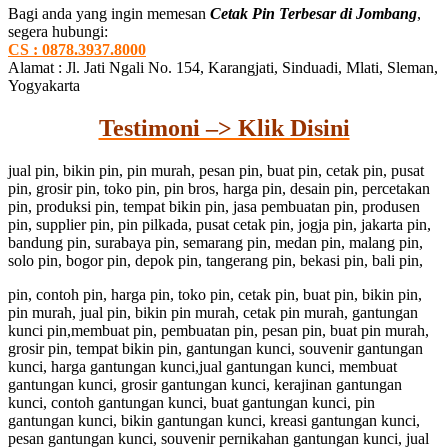
Bagi anda yang ingin memesan
Cetak Pin Terbesar di Jombang
,
segera hubungi:
CS : 0878.3937.8000
Alamat : Jl. Jati Ngali No. 154, Karangjati, Sinduadi, Mlati, Sleman,
Yogyakarta
Testimoni –> Klik Disini
jual pin, bikin pin, pin murah, pesan pin, buat pin, cetak pin, pusat
pin, grosir pin, toko pin, pin bros, harga pin, desain pin, percetakan
pin, produksi pin, tempat bikin pin, jasa pembuatan pin, produsen
pin, supplier pin, pin pilkada, pusat cetak pin, jogja pin, jakarta pin,
bandung pin, surabaya pin, semarang pin, medan pin, malang pin,
solo pin, bogor pin, depok pin, tangerang pin, bekasi pin, bali pin,
pin, contoh pin, harga pin, toko pin, cetak pin, buat pin, bikin pin,
pin murah, jual pin, bikin pin murah, cetak pin murah, gantungan
kunci pin,membuat pin, pembuatan pin, pesan pin, buat pin murah,
grosir pin, tempat bikin pin, gantungan kunci, souvenir gantungan
kunci, harga gantungan kunci,jual gantungan kunci, membuat
gantungan kunci, grosir gantungan kunci, kerajinan gantungan
kunci, contoh gantungan kunci, buat gantungan kunci, pin
gantungan kunci, bikin gantungan kunci, kreasi gantungan kunci,
pesan gantungan kunci, souvenir pernikahan gantungan kunci, jual