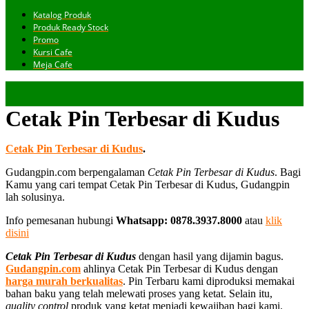
Katalog Produk
Produk Ready Stock
Promo
Kursi Cafe
Meja Cafe
Cetak Pin Terbesar di Kudus
Cetak Pin Terbesar di Kudus
.
Gudangpin.com berpengalaman
Cetak Pin Terbesar di Kudus
. Bagi
Kamu yang cari tempat Cetak Pin Terbesar di Kudus, Gudangpin
lah solusinya.
Info pemesanan hubungi
Whatsapp: 0878.3937.8000
atau
klik
disini
Cetak Pin Terbesar di Kudus
dengan hasil yang dijamin bagus.
Gudangpin.com
ahlinya Cetak Pin Terbesar di Kudus dengan
harga murah berkualitas
. Pin Terbaru kami diproduksi memakai
bahan baku yang telah melewati proses yang ketat. Selain itu,
quality control
produk yang ketat menjadi kewajiban bagi kami.