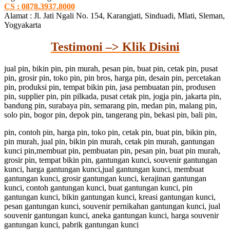
CS : 0878.3937.8000
Alamat : Jl. Jati Ngali No. 154, Karangjati, Sinduadi, Mlati, Sleman,
Yogyakarta
Testimoni –> Klik Disini
jual pin, bikin pin, pin murah, pesan pin, buat pin, cetak pin, pusat
pin, grosir pin, toko pin, pin bros, harga pin, desain pin, percetakan
pin, produksi pin, tempat bikin pin, jasa pembuatan pin, produsen
pin, supplier pin, pin pilkada, pusat cetak pin, jogja pin, jakarta pin,
bandung pin, surabaya pin, semarang pin, medan pin, malang pin,
solo pin, bogor pin, depok pin, tangerang pin, bekasi pin, bali pin,
pin, contoh pin, harga pin, toko pin, cetak pin, buat pin, bikin pin,
pin murah, jual pin, bikin pin murah, cetak pin murah, gantungan
kunci pin,membuat pin, pembuatan pin, pesan pin, buat pin murah,
grosir pin, tempat bikin pin, gantungan kunci, souvenir gantungan
kunci, harga gantungan kunci,jual gantungan kunci, membuat
gantungan kunci, grosir gantungan kunci, kerajinan gantungan
kunci, contoh gantungan kunci, buat gantungan kunci, pin
gantungan kunci, bikin gantungan kunci, kreasi gantungan kunci,
pesan gantungan kunci, souvenir pernikahan gantungan kunci, jual
souvenir gantungan kunci, aneka gantungan kunci, harga souvenir
gantungan kunci, pabrik gantungan kunci