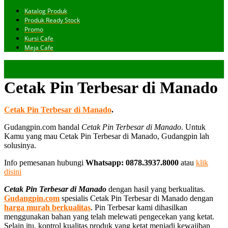
Katalog Produk
Produk Ready Stock
Promo
Kursi Cafe
Meja Cafe
Cetak Pin Terbesar di Manado
Cetak Pin Terbesar di Manado
.
Gudangpin.com handal
Cetak Pin Terbesar di Manado
. Untuk
Kamu yang mau Cetak Pin Terbesar di Manado, Gudangpin lah
solusinya.
Info pemesanan hubungi
Whatsapp: 0878.3937.8000
atau
klik
disini
Cetak Pin Terbesar di Manado
dengan hasil yang berkualitas.
Gudangpin.com
spesialis Cetak Pin Terbesar di Manado dengan
harga murah berkualitas
. Pin Terbesar kami dihasilkan
menggunakan bahan yang telah melewati pengecekan yang ketat.
Selain itu, kontrol kualitas produk yang ketat menjadi kewajiban