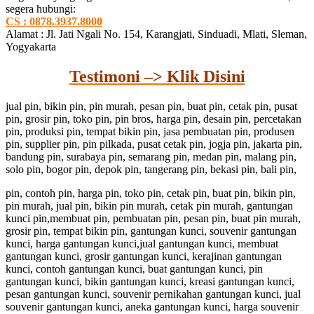
segera hubungi:
CS : 0878.3937.8000
Alamat : Jl. Jati Ngali No. 154, Karangjati, Sinduadi, Mlati, Sleman,
Yogyakarta
Testimoni –> Klik Disini
jual pin, bikin pin, pin murah, pesan pin, buat pin, cetak pin, pusat
pin, grosir pin, toko pin, pin bros, harga pin, desain pin, percetakan
pin, produksi pin, tempat bikin pin, jasa pembuatan pin, produsen
pin, supplier pin, pin pilkada, pusat cetak pin, jogja pin, jakarta pin,
bandung pin, surabaya pin, semarang pin, medan pin, malang pin,
solo pin, bogor pin, depok pin, tangerang pin, bekasi pin, bali pin,
pin, contoh pin, harga pin, toko pin, cetak pin, buat pin, bikin pin,
pin murah, jual pin, bikin pin murah, cetak pin murah, gantungan
kunci pin,membuat pin, pembuatan pin, pesan pin, buat pin murah,
grosir pin, tempat bikin pin, gantungan kunci, souvenir gantungan
kunci, harga gantungan kunci,jual gantungan kunci, membuat
gantungan kunci, grosir gantungan kunci, kerajinan gantungan
kunci, contoh gantungan kunci, buat gantungan kunci, pin
gantungan kunci, bikin gantungan kunci, kreasi gantungan kunci,
pesan gantungan kunci, souvenir pernikahan gantungan kunci, jual
souvenir gantungan kunci, aneka gantungan kunci, harga souvenir