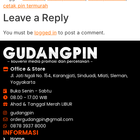
cetak pin termurah
Leave a Reply
You must be
logged in
to post a comment.
Office & Store
Jl. Jati Ngali No. 154, Karangjati, Sinduadi, Mlati, Sleman,
Yogyakarta
Buka Senin - Sabtu
08.00 - 17.00 WIB
Ahad & Tanggal Merah LIBUR
gudangpin
ordergudangpin@gmail.com
0878 3937 8000
INFORMASI
Home