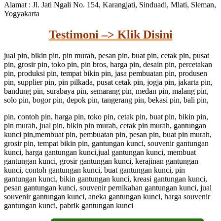
Alamat : Jl. Jati Ngali No. 154, Karangjati, Sinduadi, Mlati, Sleman,
Yogyakarta
Testimoni –> Klik Disini
jual pin, bikin pin, pin murah, pesan pin, buat pin, cetak pin, pusat
pin, grosir pin, toko pin, pin bros, harga pin, desain pin, percetakan
pin, produksi pin, tempat bikin pin, jasa pembuatan pin, produsen
pin, supplier pin, pin pilkada, pusat cetak pin, jogja pin, jakarta pin,
bandung pin, surabaya pin, semarang pin, medan pin, malang pin,
solo pin, bogor pin, depok pin, tangerang pin, bekasi pin, bali pin,
pin, contoh pin, harga pin, toko pin, cetak pin, buat pin, bikin pin,
pin murah, jual pin, bikin pin murah, cetak pin murah, gantungan
kunci pin,membuat pin, pembuatan pin, pesan pin, buat pin murah,
grosir pin, tempat bikin pin, gantungan kunci, souvenir gantungan
kunci, harga gantungan kunci,jual gantungan kunci, membuat
gantungan kunci, grosir gantungan kunci, kerajinan gantungan
kunci, contoh gantungan kunci, buat gantungan kunci, pin
gantungan kunci, bikin gantungan kunci, kreasi gantungan kunci,
pesan gantungan kunci, souvenir pernikahan gantungan kunci, jual
souvenir gantungan kunci, aneka gantungan kunci, harga souvenir
gantungan kunci, pabrik gantungan kunci