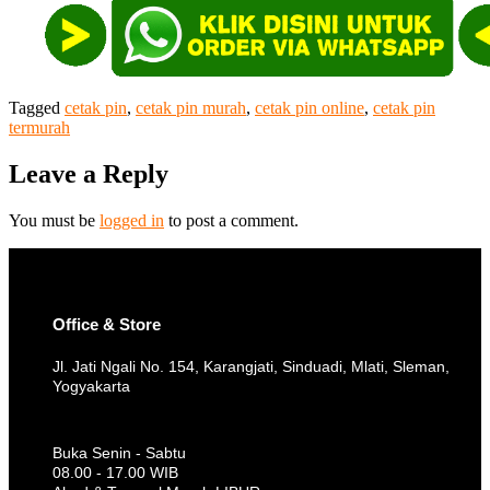
Tagged
cetak pin
,
cetak pin murah
,
cetak pin online
,
cetak pin
termurah
Leave a Reply
You must be
logged in
to post a comment.
Office & Store
Jl. Jati Ngali No. 154, Karangjati, Sinduadi, Mlati, Sleman,
Yogyakarta
Buka Senin - Sabtu
08.00 - 17.00 WIB