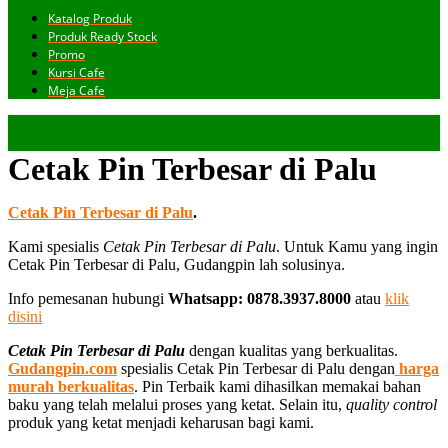
Katalog Produk
Produk Ready Stock
Promo
Kursi Cafe
Meja Cafe
Cetak Pin Terbesar di Palu
Cetak Pin Terbesar di Palu
.
Kami spesialis
Cetak Pin Terbesar di Palu
. Untuk Kamu yang ingin
Cetak Pin Terbesar di Palu, Gudangpin lah solusinya.
Info pemesanan hubungi
Whatsapp: 0878.3937.8000
atau
klik
disini
Cetak Pin Terbesar di Palu
dengan kualitas yang berkualitas.
Gudangpin.com
spesialis Cetak Pin Terbesar di Palu dengan
harga
murah berkualitas
. Pin Terbaik kami dihasilkan memakai bahan
baku yang telah melalui proses yang ketat. Selain itu,
quality control
produk yang ketat menjadi keharusan bagi kami.