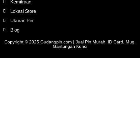
Kemitraan
Lokasi Store
Ukuran Pin
Blog
Copyright © 2025 Gudangpin.com | Jual Pin Murah, ID Card, Mug,
Gantungan Kunci