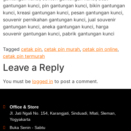
gantungan kunci, pin gantungan kunci, bikin gantungan
kunci, kreasi gantungan kunci, pesan gantungan kunci,
souvenir pernikahan gantungan kunci, jual souvenir
gantungan kunci, aneka gantungan kunci, harga
souvenir gantungan kunci, pabrik gantungan kunci
Tagged
cetak pin
,
cetak pin murah
,
cetak pin online
,
cetak pin termurah
Leave a Reply
You must be
logged in
to post a comment.
Office & Store
Jl. Jati Ngali No. 154, Karangjati, Sinduadi, Mlati, Sleman,
Yogyakarta
Buka Senin - Sabtu