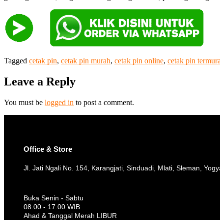
Tagged
cetak pin
,
cetak pin murah
,
cetak pin online
,
cetak pin termur
Leave a Reply
You must be
logged in
to post a comment.
Office & Store
Jl. Jati Ngali No. 154, Karangjati, Sinduadi, Mlati, Sleman, Yog
Buka Senin - Sabtu
08.00 - 17.00 WIB
Ahad & Tanggal Merah LIBUR