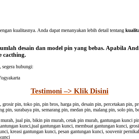
engan kualitasnya. Anda dapat menanyakan lebih detail tentang
kualit
umlah desain dan model pin yang bebas. Apabila Anda
 cacthing.
, segera hubungi:
 Yogyakarta
Testimoni –> Klik Disini
n, grosir pin, toko pin, pin bros, harga pin, desain pin, percetakan pin,
dung pin, surabaya pin, semarang pin, medan pin, malang pin, solo pin, bo
pin murah, jual pin, bikin pin murah, cetak pin murah, gantungan kunci 
 gantungan kunci,jual gantungan kunci, membuat gantungan kunci, gros
unci, kreasi gantungan kunci, pesan gantungan kunci, souvenir pernika
kunci