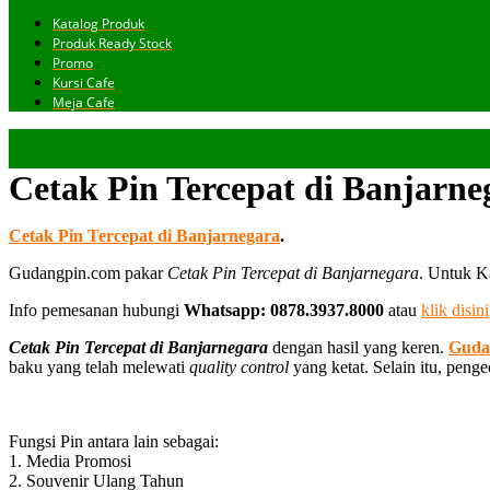
Katalog Produk
Produk Ready Stock
Promo
Kursi Cafe
Meja Cafe
Cetak Pin Tercepat di Banjarne
Cetak Pin Tercepat di Banjarnegara
.
Gudangpin.com pakar
Cetak Pin Tercepat di Banjarnegara
. Untuk K
Info pemesanan hubungi
Whatsapp: 0878.3937.8000
atau
klik disini
Cetak Pin Tercepat di Banjarnegara
dengan hasil yang keren.
Guda
baku yang telah melewati
quality control
yang ketat. Selain itu, peng
Fungsi Pin antara lain sebagai:
1. Media Promosi
2. Souvenir Ulang Tahun