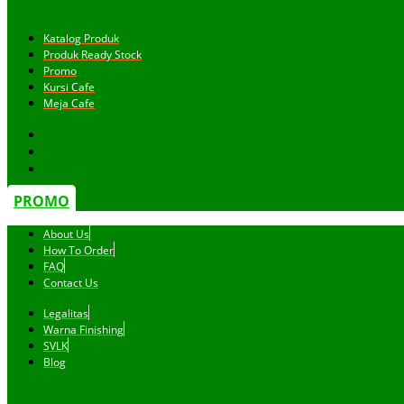
Katalog Produk
Produk Ready Stock
Promo
Kursi Cafe
Meja Cafe
PROMO
About Us
How To Order
FAQ
Contact Us
Legalitas
Warna Finishing
SVLK
Blog