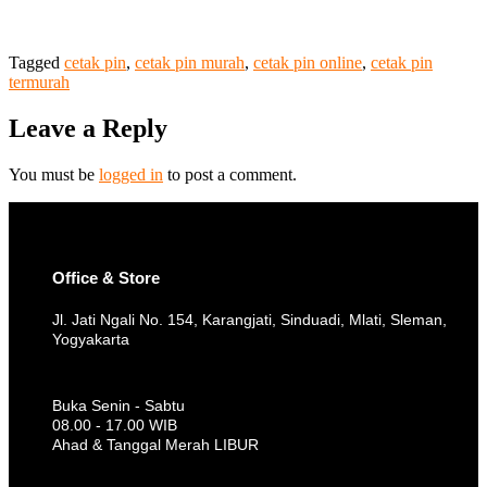
Tagged
cetak pin
,
cetak pin murah
,
cetak pin online
,
cetak pin
termurah
Leave a Reply
You must be
logged in
to post a comment.
Office & Store
Jl. Jati Ngali No. 154, Karangjati, Sinduadi, Mlati, Sleman,
Yogyakarta
Buka Senin - Sabtu
08.00 - 17.00 WIB
Ahad & Tanggal Merah LIBUR