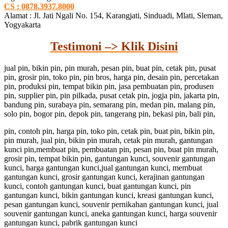
CS : 0878.3937.8000
Alamat : Jl. Jati Ngali No. 154, Karangjati, Sinduadi, Mlati, Sleman,
Yogyakarta
Testimoni –> Klik Disini
jual pin, bikin pin, pin murah, pesan pin, buat pin, cetak pin, pusat
pin, grosir pin, toko pin, pin bros, harga pin, desain pin, percetakan
pin, produksi pin, tempat bikin pin, jasa pembuatan pin, produsen
pin, supplier pin, pin pilkada, pusat cetak pin, jogja pin, jakarta pin,
bandung pin, surabaya pin, semarang pin, medan pin, malang pin,
solo pin, bogor pin, depok pin, tangerang pin, bekasi pin, bali pin,
pin, contoh pin, harga pin, toko pin, cetak pin, buat pin, bikin pin,
pin murah, jual pin, bikin pin murah, cetak pin murah, gantungan
kunci pin,membuat pin, pembuatan pin, pesan pin, buat pin murah,
grosir pin, tempat bikin pin, gantungan kunci, souvenir gantungan
kunci, harga gantungan kunci,jual gantungan kunci, membuat
gantungan kunci, grosir gantungan kunci, kerajinan gantungan
kunci, contoh gantungan kunci, buat gantungan kunci, pin
gantungan kunci, bikin gantungan kunci, kreasi gantungan kunci,
pesan gantungan kunci, souvenir pernikahan gantungan kunci, jual
souvenir gantungan kunci, aneka gantungan kunci, harga souvenir
gantungan kunci, pabrik gantungan kunci