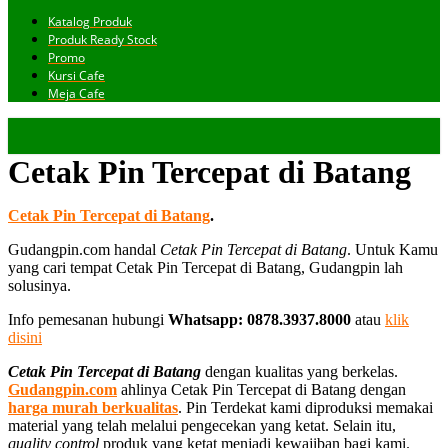
Katalog Produk
Produk Ready Stock
Promo
Kursi Cafe
Meja Cafe
Cetak Pin Tercepat di Batang
Cetak Pin Tercepat di Batang
.
Gudangpin.com handal
Cetak Pin Tercepat di Batang
. Untuk Kamu
yang cari tempat Cetak Pin Tercepat di Batang, Gudangpin lah
solusinya.
Info pemesanan hubungi
Whatsapp: 0878.3937.8000
atau
klik
disini
Cetak Pin Tercepat di Batang
dengan kualitas yang berkelas.
Gudangpin.com
ahlinya Cetak Pin Tercepat di Batang dengan
harga murah berkualitas
. Pin Terdekat kami diproduksi memakai
material yang telah melalui pengecekan yang ketat. Selain itu,
quality control
produk yang ketat menjadi kewajiban bagi kami.