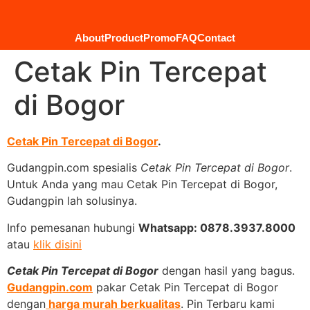
About
Product
Promo
FAQ
Contact
Cetak Pin Tercepat
di Bogor
Cetak Pin Tercepat di Bogor
.
Gudangpin.com spesialis
Cetak Pin Tercepat di Bogor
.
Untuk Anda yang mau Cetak Pin Tercepat di Bogor,
Gudangpin lah solusinya.
Info pemesanan hubungi
Whatsapp: 0878.3937.8000
atau
klik disini
Cetak Pin Tercepat di Bogor
dengan hasil yang bagus.
Gudangpin.com
pakar Cetak Pin Tercepat di Bogor
dengan
harga murah berkualitas
. Pin Terbaru kami