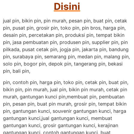
Disini
jual pin, bikin pin, pin murah, pesan pin, buat pin, cetak
pin, pusat pin, grosir pin, toko pin, pin bros, harga pin,
desain pin, percetakan pin, produksi pin, tempat bikin
pin, jasa pembuatan pin, produsen pin, supplier pin, pin
pilkada, pusat cetak pin, jogja pin, jakarta pin, bandung
pin, surabaya pin, semarang pin, medan pin, malang pin,
solo pin, bogor pin, depok pin, tangerang pin, bekasi
pin, bali pin,
pin, contoh pin, harga pin, toko pin, cetak pin, buat pin,
bikin pin, pin murah, jual pin, bikin pin murah, cetak pin
murah, gantungan kunci pin,membuat pin, pembuatan
pin, pesan pin, buat pin murah, grosir pin, tempat bikin
pin, gantungan kunci, souvenir gantungan kunci, harga
gantungan kunci,jual gantungan kunci, membuat
gantungan kunci, grosir gantungan kunci, kerajinan
gantungan kunci, contoh gantungan kunci, buat