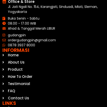
Office & Store
Jl. Jati Ngali No. 154, Karangjati, Sinduadi, Mlati, Sleman,
Yogyakarta
Buka Senin - Sabtu
08.00 - 17.00 WIB
Ahad & Tanggal Merah LIBUR
gudangpin
ordergudangpin@gmail.com
0878 3937 8000
INFORMASI
Home
About Us
Product
How To Order
Testimonial
FAQ
Contact Us
LINKS