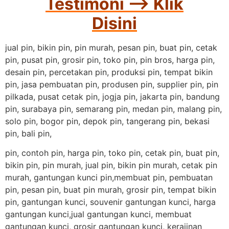
Testimoni –> Klik
Disini
jual pin, bikin pin, pin murah, pesan pin, buat pin, cetak
pin, pusat pin, grosir pin, toko pin, pin bros, harga pin,
desain pin, percetakan pin, produksi pin, tempat bikin
pin, jasa pembuatan pin, produsen pin, supplier pin, pin
pilkada, pusat cetak pin, jogja pin, jakarta pin, bandung
pin, surabaya pin, semarang pin, medan pin, malang pin,
solo pin, bogor pin, depok pin, tangerang pin, bekasi
pin, bali pin,
pin, contoh pin, harga pin, toko pin, cetak pin, buat pin,
bikin pin, pin murah, jual pin, bikin pin murah, cetak pin
murah, gantungan kunci pin,membuat pin, pembuatan
pin, pesan pin, buat pin murah, grosir pin, tempat bikin
pin, gantungan kunci, souvenir gantungan kunci, harga
gantungan kunci,jual gantungan kunci, membuat
gantungan kunci, grosir gantungan kunci, kerajinan