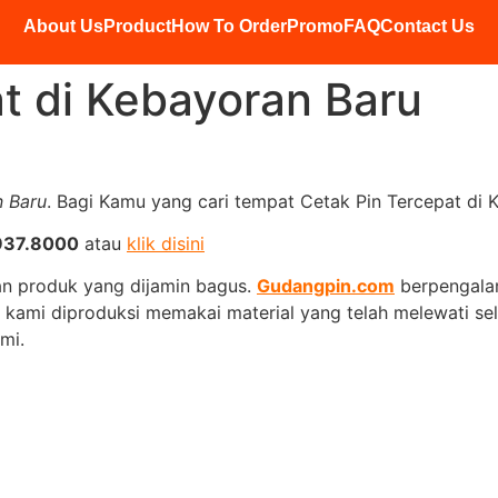
About Us
Product
How To Order
Promo
FAQ
Contact Us
t di Kebayoran Baru
n Baru
. Bagi Kamu yang cari tempat Cetak Pin Tercepat di K
937.8000
atau
klik disini
n produk yang dijamin bagus.
Gudangpin.com
berpengalam
u kami diproduksi memakai material yang telah melewati sele
mi.