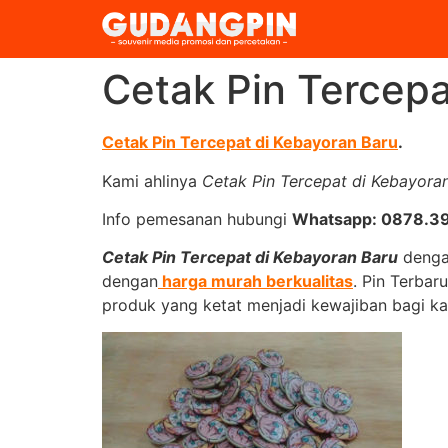
Cetak Pin Tercepa
Cetak Pin Tercepat di Kebayoran Baru
.
Kami ahlinya
Cetak Pin Tercepat di Kebayora
Info pemesanan hubungi
Whatsapp: 0878.3
Cetak Pin Tercepat di Kebayoran Baru
denga
dengan
harga murah berkualitas
. Pin Terbar
produk yang ketat menjadi kewajiban bagi ka