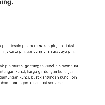
hing.
ga pin, desain pin, percetakan pin, produksi
pin, jakarta pin, bandung pin, surabaya pin,
, cetak pin murah, gantungan kunci pin,membuat
antungan kunci, harga gantungan kunci,jual
gantungan kunci, buat gantungan kunci, pin
ahan gantungan kunci, jual souvenir