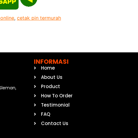
 online
,
cetak pin termurah
INFORMASI
Home
About Us
Product
, Sleman,
How To Order
Testimonial
FAQ
Contact Us