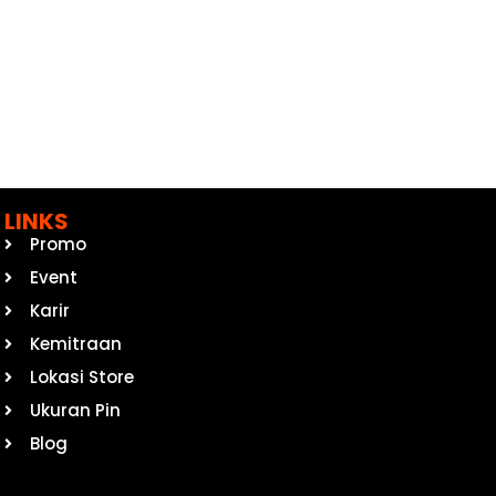
LINKS
Promo
Event
Karir
Kemitraan
Lokasi Store
Ukuran Pin
Blog