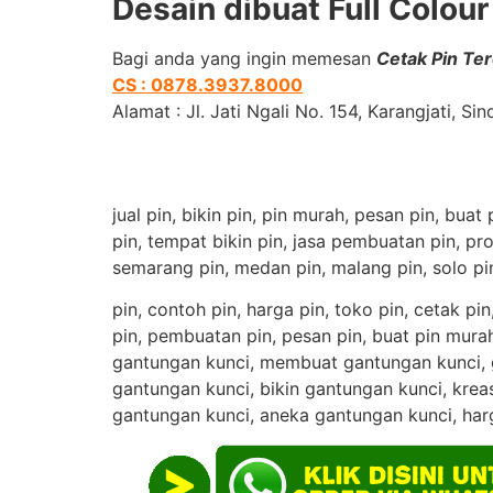
Desain dibuat Full Colour
Bagi anda yang ingin memesan
Cetak Pin Te
CS : 0878.3937.8000
Alamat : Jl. Jati Ngali No. 154, Karangjati, S
jual pin, bikin pin, pin murah, pesan pin, buat 
pin, tempat bikin pin, jasa pembuatan pin, pro
semarang pin, medan pin, malang pin, solo pin,
pin, contoh pin, harga pin, toko pin, cetak pi
pin, pembuatan pin, pesan pin, buat pin murah
gantungan kunci, membuat gantungan kunci, g
gantungan kunci, bikin gantungan kunci, krea
gantungan kunci, aneka gantungan kunci, har