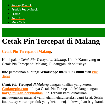
Katalog Produk
Produk Ready Stock
Promo
Kursi Cafe
Meja Cafe
Cetak Pin Tercepat di Malang
Cetak Pin Tercepat di Malang
.
Kami pakar
Cetak Pin Tercepat di Malang
. Untuk Kamu yang mau
Cetak Pin Tercepat di Malang, Gudangpin lah solusinya.
Info pemesanan hubungi
Whatsapp: 0878.3937.8000
atau
klik
disini
Cetak Pin Tercepat di Malang
dengan kualitas yang keren.
Gudangpin.com
ahlinya Cetak Pin Tercepat di Malang dengan
harga murah berkualitas
. Pin Terbaru kami dihasilkan
menggunakan material yang telah melalui seleksi yang ketat. Selain
itu,
quality control
produk yang ketat menjadi kewajiban bagi kami.