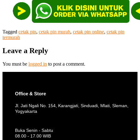
Tagged
cetak pin
,
cetak pin murah
,
cetak pin online
,
cetak pin
termurah
Leave a Reply
You must be
logged in
to post a comment.
Office & Store
Jl. Jati Ngali No. 154, Karangjati, Sinduadi, Mlati, Sleman,
Yogyakarta
Buka Senin - Sabtu
08.00 - 17.00 WIB