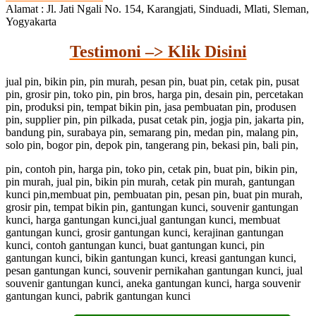
Alamat : Jl. Jati Ngali No. 154, Karangjati, Sinduadi, Mlati, Sleman,
Yogyakarta
Testimoni –> Klik Disini
jual pin, bikin pin, pin murah, pesan pin, buat pin, cetak pin, pusat
pin, grosir pin, toko pin, pin bros, harga pin, desain pin, percetakan
pin, produksi pin, tempat bikin pin, jasa pembuatan pin, produsen
pin, supplier pin, pin pilkada, pusat cetak pin, jogja pin, jakarta pin,
bandung pin, surabaya pin, semarang pin, medan pin, malang pin,
solo pin, bogor pin, depok pin, tangerang pin, bekasi pin, bali pin,
pin, contoh pin, harga pin, toko pin, cetak pin, buat pin, bikin pin,
pin murah, jual pin, bikin pin murah, cetak pin murah, gantungan
kunci pin,membuat pin, pembuatan pin, pesan pin, buat pin murah,
grosir pin, tempat bikin pin, gantungan kunci, souvenir gantungan
kunci, harga gantungan kunci,jual gantungan kunci, membuat
gantungan kunci, grosir gantungan kunci, kerajinan gantungan
kunci, contoh gantungan kunci, buat gantungan kunci, pin
gantungan kunci, bikin gantungan kunci, kreasi gantungan kunci,
pesan gantungan kunci, souvenir pernikahan gantungan kunci, jual
souvenir gantungan kunci, aneka gantungan kunci, harga souvenir
gantungan kunci, pabrik gantungan kunci