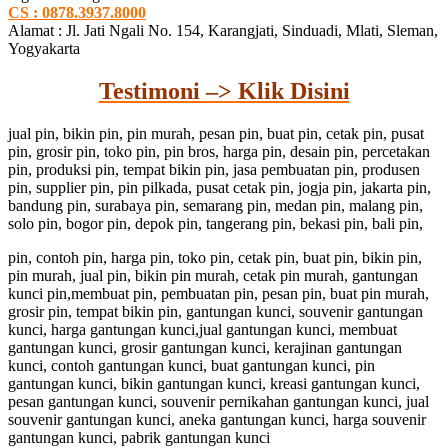
CS : 0878.3937.8000
Alamat : Jl. Jati Ngali No. 154, Karangjati, Sinduadi, Mlati, Sleman,
Yogyakarta
Testimoni –> Klik Disini
jual pin, bikin pin, pin murah, pesan pin, buat pin, cetak pin, pusat
pin, grosir pin, toko pin, pin bros, harga pin, desain pin, percetakan
pin, produksi pin, tempat bikin pin, jasa pembuatan pin, produsen
pin, supplier pin, pin pilkada, pusat cetak pin, jogja pin, jakarta pin,
bandung pin, surabaya pin, semarang pin, medan pin, malang pin,
solo pin, bogor pin, depok pin, tangerang pin, bekasi pin, bali pin,
pin, contoh pin, harga pin, toko pin, cetak pin, buat pin, bikin pin,
pin murah, jual pin, bikin pin murah, cetak pin murah, gantungan
kunci pin,membuat pin, pembuatan pin, pesan pin, buat pin murah,
grosir pin, tempat bikin pin, gantungan kunci, souvenir gantungan
kunci, harga gantungan kunci,jual gantungan kunci, membuat
gantungan kunci, grosir gantungan kunci, kerajinan gantungan
kunci, contoh gantungan kunci, buat gantungan kunci, pin
gantungan kunci, bikin gantungan kunci, kreasi gantungan kunci,
pesan gantungan kunci, souvenir pernikahan gantungan kunci, jual
souvenir gantungan kunci, aneka gantungan kunci, harga souvenir
gantungan kunci, pabrik gantungan kunci