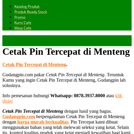
Katalog Produk
Produk Ready Stock
Promo
Kursi Cafe
Meja Cafe
Cetak Pin Tercepat di Menteng
Cetak Pin Tercepat di Menteng
.
Gudangpin.com pakar
Cetak Pin Tercepat di Menteng
. Teruntuk
Kamu yang ingin Cetak Pin Tercepat di Menteng, Gudangpin lah
solusinya.
Info pemesanan hubungi
Whatsapp: 0878.3937.8000
atau
klik
disini
Cetak Pin Tercepat di Menteng
dengan hasil yang bagus.
Gudangpin.com
berpengalaman Cetak Pin Tercepat di Menteng
dengan
harga murah berkualitas
. Pin Tercepat kami dibuat
menggunakan bahan yang telah melewati seleksi yang ketat. Selain
itu, kontrol kualitas produk yang ketat menjadi kewajiban bagi kami.