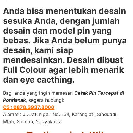
Anda bisa menentukan desain
sesuka Anda, dengan jumlah
desain dan model pin yang
bebas. Jika Anda belum punya
desain, kami siap
mendesainkan. Desain dibuat
Full Colour agar lebih menarik
dan eye cacthing.
Bagi anda yang ingin memesan
Cetak Pin Tercepat di
Pontianak
, segera hubungi:
CS : 0878.3937.8000
Alamat : Jl. Jati Ngali No. 154, Karangjati, Sinduadi,
Mlati, Sleman, Yogyakarta