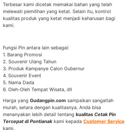
Terbesar kami dicetak memakai bahan yang telah
melewati pemilihan yang ketat. Selain itu, kontrol
kualitas produk yang ketat menjadi keharusan bagi
kami.
Fungsi Pin antara lain sebagai:
1. Barang Promosi
2. Souvenir Ulang Tahun
3. Produk Kampanye Calon Gubernur
4. Souvenir Event
5. Nama Dada
6. Oleh-Oleh Tempat Wisata, dll
Harga yang
Gudangpin.com
sampaikan sangatlah
murah, setara dengan kualitasnya. Anda bisa
menanyakan lebih detail tentang
kualitas
Cetak Pin
Tercepat di Pontianak
kami kepada
Customer Service
kami.