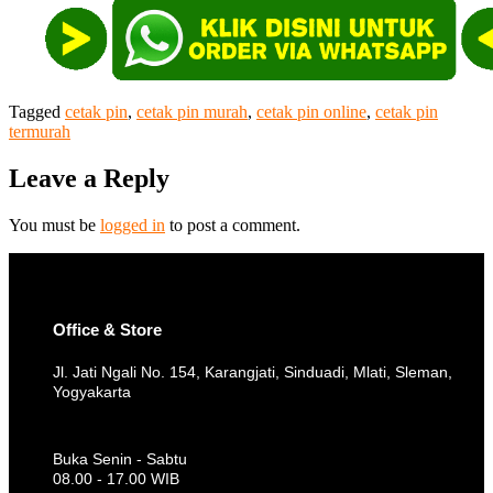
Tagged
cetak pin
,
cetak pin murah
,
cetak pin online
,
cetak pin
termurah
Leave a Reply
You must be
logged in
to post a comment.
Office & Store
Jl. Jati Ngali No. 154, Karangjati, Sinduadi, Mlati, Sleman,
Yogyakarta
Buka Senin - Sabtu
08.00 - 17.00 WIB