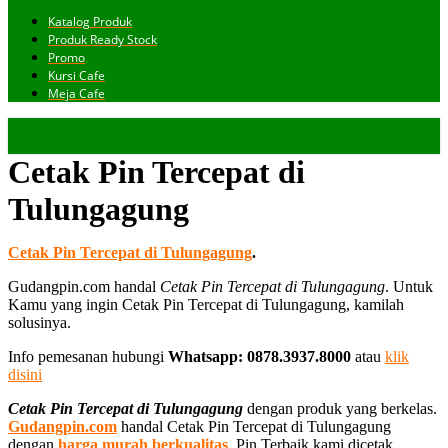
Katalog Produk
Produk Ready Stock
Promo
Kursi Cafe
Meja Cafe
Cetak Pin Tercepat di
Tulungagung
Cetak Pin Tercepat di Tulungagung
.
Gudangpin.com handal
Cetak Pin Tercepat di Tulungagung
. Untuk
Kamu yang ingin Cetak Pin Tercepat di Tulungagung, kamilah
solusinya.
Info pemesanan hubungi
Whatsapp: 0878.3937.8000
atau
klik
disini
Cetak Pin Tercepat di Tulungagung
dengan produk yang berkelas.
Gudangpin.com
handal Cetak Pin Tercepat di Tulungagung
dengan
harga murah berkualitas
. Pin Terbaik kami dicetak