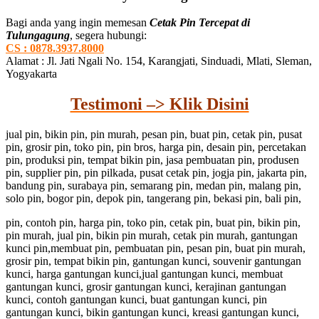
Bagi anda yang ingin memesan
Cetak Pin Tercepat di
Tulungagung
, segera hubungi:
CS : 0878.3937.8000
Alamat : Jl. Jati Ngali No. 154, Karangjati, Sinduadi, Mlati, Sleman,
Yogyakarta
Testimoni –> Klik Disini
jual pin, bikin pin, pin murah, pesan pin, buat pin, cetak pin, pusat
pin, grosir pin, toko pin, pin bros, harga pin, desain pin, percetakan
pin, produksi pin, tempat bikin pin, jasa pembuatan pin, produsen
pin, supplier pin, pin pilkada, pusat cetak pin, jogja pin, jakarta pin,
bandung pin, surabaya pin, semarang pin, medan pin, malang pin,
solo pin, bogor pin, depok pin, tangerang pin, bekasi pin, bali pin,
pin, contoh pin, harga pin, toko pin, cetak pin, buat pin, bikin pin,
pin murah, jual pin, bikin pin murah, cetak pin murah, gantungan
kunci pin,membuat pin, pembuatan pin, pesan pin, buat pin murah,
grosir pin, tempat bikin pin, gantungan kunci, souvenir gantungan
kunci, harga gantungan kunci,jual gantungan kunci, membuat
gantungan kunci, grosir gantungan kunci, kerajinan gantungan
kunci, contoh gantungan kunci, buat gantungan kunci, pin
gantungan kunci, bikin gantungan kunci, kreasi gantungan kunci,