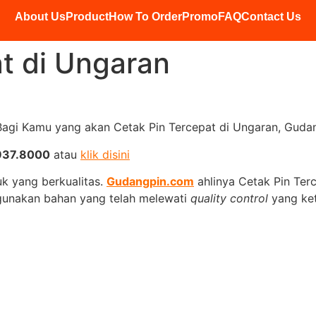
About Us
Product
How To Order
Promo
FAQ
Contact Us
t di Ungaran
Bagi Kamu yang akan Cetak Pin Tercepat di Ungaran, Gudan
937.8000
atau
klik disini
k yang berkualitas.
Gudangpin.com
ahlinya Cetak Pin Ter
ggunakan bahan yang telah melewati
quality control
yang keta