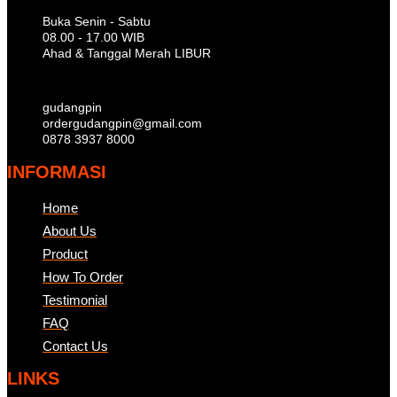
Buka Senin - Sabtu
08.00 - 17.00 WIB
Ahad & Tanggal Merah LIBUR
gudangpin
ordergudangpin@gmail.com
0878 3937 8000
INFORMASI
Home
About Us
Product
How To Order
Testimonial
FAQ
Contact Us
LINKS