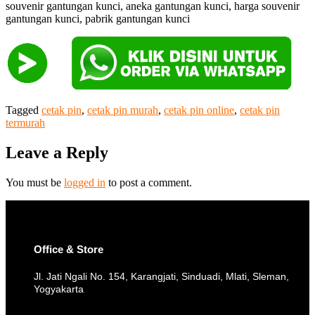
souvenir gantungan kunci, aneka gantungan kunci, harga souvenir
gantungan kunci, pabrik gantungan kunci
Tagged
cetak pin
,
cetak pin murah
,
cetak pin online
,
cetak pin
termurah
Leave a Reply
You must be
logged in
to post a comment.
Office & Store
Jl. Jati Ngali No. 154, Karangjati, Sinduadi, Mlati, Sleman,
Yogyakarta