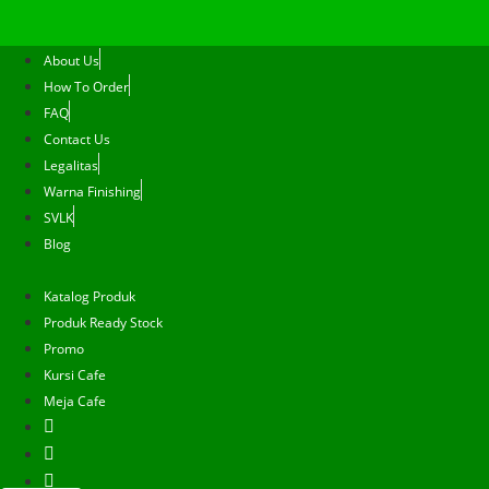
About Us
How To Order
FAQ
Contact Us
Legalitas
Warna Finishing
SVLK
Blog
Katalog Produk
Produk Ready Stock
Promo
Kursi Cafe
Meja Cafe