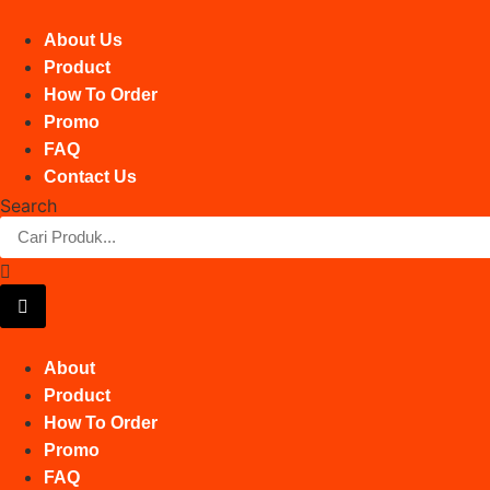
Skip
to
About Us
content
Product
How To Order
Promo
FAQ
Contact Us
Search
About
Product
How To Order
Promo
FAQ