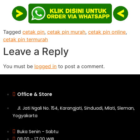
Tagged
cetak pin
,
cetak pin murah
,
cetak pin online
,
cetak pin termurah
Leave a Reply
You must be
logged in
to post a comment.
Office & Store
Jl. Jati Ngali No. 154, Karangjati, Sinduadi, Mlati, Sleman,
Yogyakarta
Buka Senin - Sabtu
08.00 - 17.00 WIB