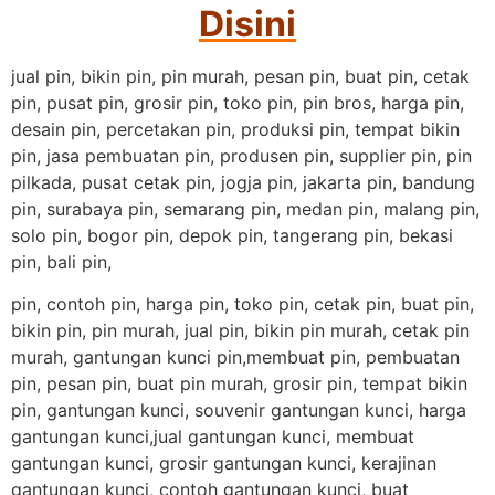
Disini
jual pin, bikin pin, pin murah, pesan pin, buat pin, cetak
pin, pusat pin, grosir pin, toko pin, pin bros, harga pin,
desain pin, percetakan pin, produksi pin, tempat bikin
pin, jasa pembuatan pin, produsen pin, supplier pin, pin
pilkada, pusat cetak pin, jogja pin, jakarta pin, bandung
pin, surabaya pin, semarang pin, medan pin, malang pin,
solo pin, bogor pin, depok pin, tangerang pin, bekasi
pin, bali pin,
pin, contoh pin, harga pin, toko pin, cetak pin, buat pin,
bikin pin, pin murah, jual pin, bikin pin murah, cetak pin
murah, gantungan kunci pin,membuat pin, pembuatan
pin, pesan pin, buat pin murah, grosir pin, tempat bikin
pin, gantungan kunci, souvenir gantungan kunci, harga
gantungan kunci,jual gantungan kunci, membuat
gantungan kunci, grosir gantungan kunci, kerajinan
gantungan kunci, contoh gantungan kunci, buat