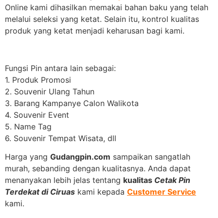
Online kami dihasilkan memakai bahan baku yang telah
melalui seleksi yang ketat. Selain itu, kontrol kualitas
produk yang ketat menjadi keharusan bagi kami.
Fungsi Pin antara lain sebagai:
1. Produk Promosi
2. Souvenir Ulang Tahun
3. Barang Kampanye Calon Walikota
4. Souvenir Event
5. Name Tag
6. Souvenir Tempat Wisata, dll
Harga yang
Gudangpin.com
sampaikan sangatlah
murah, sebanding dengan kualitasnya. Anda dapat
menanyakan lebih jelas tentang
kualitas
Cetak Pin
Terdekat di Ciruas
kami kepada
Customer Service
kami.