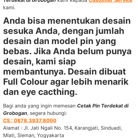
Terdekat di Grobogan
kami kepada
Customer Service
kami.
Anda bisa menentukan desain
sesuka Anda, dengan jumlah
desain dan model pin yang
bebas. Jika Anda belum punya
desain, kami siap
membantunya. Desain dibuat
Full Colour agar lebih menarik
dan eye cacthing.
Bagi anda yang ingin memesan
Cetak Pin Terdekat di
Grobogan
, segera hubungi:
CS : 0878.3937.8000
Alamat : Jl. Jati Ngali No. 154, Karangjati, Sinduadi,
Mlati, Sleman, Yogyakarta