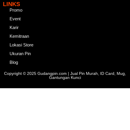
LINKS
Promo
Event
Karir
Kemitraan
Lokasi Store
Ukuran Pin
Blog
Copyright © 2025 Gudangpin.com | Jual Pin Murah, ID Card, Mug,
Gantungan Kunci