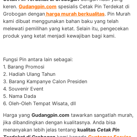
keren.
Gudangpin.com
spesialis Cetak Pin Terdekat di
Grobogan dengan
harga murah berkualitas
. Pin Murah
kami dibuat menggunakan bahan baku yang telah
melewati pemilihan yang ketat. Selain itu, pengecekan
produk yang ketat menjadi kewajiban bagi kami.
Fungsi Pin antara lain sebagai:
1. Barang Promosi
2. Hadiah Ulang Tahun
3. Barang Kampanye Calon Presiden
4. Souvenir Event
5. Nama Dada
6. Oleh-Oleh Tempat Wisata, dll
Harga yang
Gudangpin.com
tawarkan sangatlah murah,
jika dibandingkan dengan kualitasnya. Anda bisa
menanyakan lebih jelas tentang
kualitas
Cetak Pin