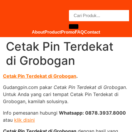
About
Product
Promo
FAQ
Contact
Cetak Pin Terdekat
di Grobogan
Cetak Pin Terdekat di Grobogan
.
Gudangpin.com pakar
Cetak Pin Terdekat di Grobogan
.
Untuk Anda yang cari tempat Cetak Pin Terdekat di
Grobogan, kamilah solusinya.
Info pemesanan hubungi
Whatsapp: 0878.3937.8000
atau
klik disini
Cetak Pin Terdekat di Grobogan
dengan hasil yang