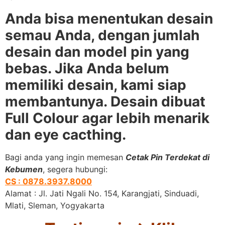
Anda bisa menentukan desain
semau Anda, dengan jumlah
desain dan model pin yang
bebas. Jika Anda belum
memiliki desain, kami siap
membantunya. Desain dibuat
Full Colour agar lebih menarik
dan eye cacthing.
Bagi anda yang ingin memesan
Cetak Pin Terdekat di
Kebumen
, segera hubungi:
CS : 0878.3937.8000
Alamat : Jl. Jati Ngali No. 154, Karangjati, Sinduadi,
Mlati, Sleman, Yogyakarta