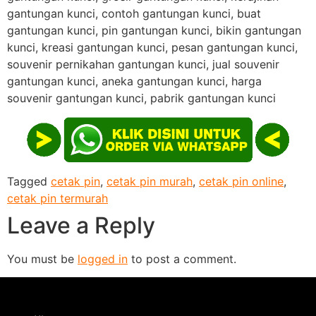
gantungan kunci, contoh gantungan kunci, buat
gantungan kunci, pin gantungan kunci, bikin gantungan
kunci, kreasi gantungan kunci, pesan gantungan kunci,
souvenir pernikahan gantungan kunci, jual souvenir
gantungan kunci, aneka gantungan kunci, harga
souvenir gantungan kunci, pabrik gantungan kunci
Tagged
cetak pin
,
cetak pin murah
,
cetak pin online
,
cetak pin termurah
Leave a Reply
You must be
logged in
to post a comment.