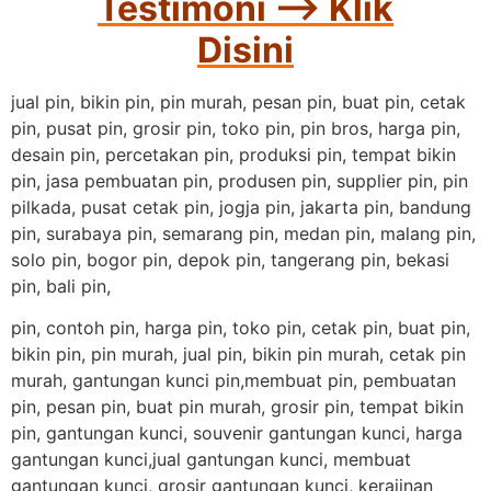
Testimoni –> Klik
Disini
jual pin, bikin pin, pin murah, pesan pin, buat pin, cetak
pin, pusat pin, grosir pin, toko pin, pin bros, harga pin,
desain pin, percetakan pin, produksi pin, tempat bikin
pin, jasa pembuatan pin, produsen pin, supplier pin, pin
pilkada, pusat cetak pin, jogja pin, jakarta pin, bandung
pin, surabaya pin, semarang pin, medan pin, malang pin,
solo pin, bogor pin, depok pin, tangerang pin, bekasi
pin, bali pin,
pin, contoh pin, harga pin, toko pin, cetak pin, buat pin,
bikin pin, pin murah, jual pin, bikin pin murah, cetak pin
murah, gantungan kunci pin,membuat pin, pembuatan
pin, pesan pin, buat pin murah, grosir pin, tempat bikin
pin, gantungan kunci, souvenir gantungan kunci, harga
gantungan kunci,jual gantungan kunci, membuat
gantungan kunci, grosir gantungan kunci, kerajinan