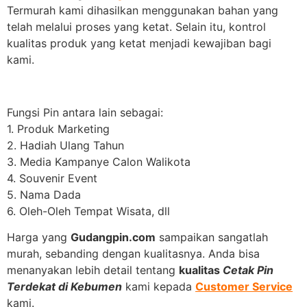
Termurah kami dihasilkan menggunakan bahan yang
telah melalui proses yang ketat. Selain itu, kontrol
kualitas produk yang ketat menjadi kewajiban bagi
kami.
Fungsi Pin antara lain sebagai:
1. Produk Marketing
2. Hadiah Ulang Tahun
3. Media Kampanye Calon Walikota
4. Souvenir Event
5. Nama Dada
6. Oleh-Oleh Tempat Wisata, dll
Harga yang
Gudangpin.com
sampaikan sangatlah
murah, sebanding dengan kualitasnya. Anda bisa
menanyakan lebih detail tentang
kualitas
Cetak Pin
Terdekat di Kebumen
kami kepada
Customer Service
kami.