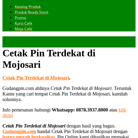
Katalog Produk
Produk Ready Stock
Promo
Kursi Cafe
Meja Cafe
Cetak Pin Terdekat di
Mojosari
Cetak Pin Terdekat di Mojosari
.
Gudangpin.com ahlinya
Cetak Pin Terdekat di Mojosari
. Teruntuk
Kamu yang cari tempat Cetak Pin Terdekat di Mojosari, kamilah
solusinya.
Info pemesanan hubungi
Whatsapp: 0878.3937.8000
atau
klik
disini
Cetak Pin Terdekat di Mojosari
dengan hasil yang bagus.
Gudangpin.com
handal Cetak Pin Terdekat di Mojosari dengan
harga murah berkualitas
. Pin Online kami dihasilkan memakai