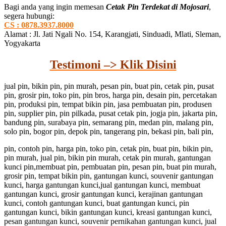
Bagi anda yang ingin memesan
Cetak Pin Terdekat di Mojosari
,
segera hubungi:
CS : 0878.3937.8000
Alamat : Jl. Jati Ngali No. 154, Karangjati, Sinduadi, Mlati, Sleman,
Yogyakarta
Testimoni –> Klik Disini
jual pin, bikin pin, pin murah, pesan pin, buat pin, cetak pin, pusat
pin, grosir pin, toko pin, pin bros, harga pin, desain pin, percetakan
pin, produksi pin, tempat bikin pin, jasa pembuatan pin, produsen
pin, supplier pin, pin pilkada, pusat cetak pin, jogja pin, jakarta pin,
bandung pin, surabaya pin, semarang pin, medan pin, malang pin,
solo pin, bogor pin, depok pin, tangerang pin, bekasi pin, bali pin,
pin, contoh pin, harga pin, toko pin, cetak pin, buat pin, bikin pin,
pin murah, jual pin, bikin pin murah, cetak pin murah, gantungan
kunci pin,membuat pin, pembuatan pin, pesan pin, buat pin murah,
grosir pin, tempat bikin pin, gantungan kunci, souvenir gantungan
kunci, harga gantungan kunci,jual gantungan kunci, membuat
gantungan kunci, grosir gantungan kunci, kerajinan gantungan
kunci, contoh gantungan kunci, buat gantungan kunci, pin
gantungan kunci, bikin gantungan kunci, kreasi gantungan kunci,
pesan gantungan kunci, souvenir pernikahan gantungan kunci, jual