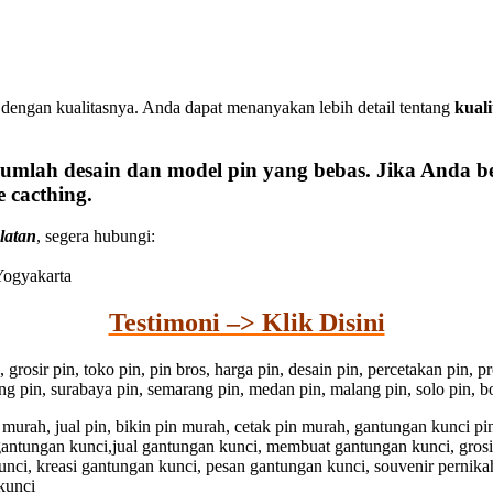
dengan kualitasnya. Anda dapat menanyakan lebih detail tentang
kual
umlah desain dan model pin yang bebas. Jika Anda b
 cacthing.
latan
, segera hubungi:
 Yogyakarta
Testimoni –> Klik Disini
n, grosir pin, toko pin, pin bros, harga pin, desain pin, percetakan pin,
dung pin, surabaya pin, semarang pin, medan pin, malang pin, solo pin, bo
pin murah, jual pin, bikin pin murah, cetak pin murah, gantungan kunci 
 gantungan kunci,jual gantungan kunci, membuat gantungan kunci, gros
unci, kreasi gantungan kunci, pesan gantungan kunci, souvenir pernika
kunci