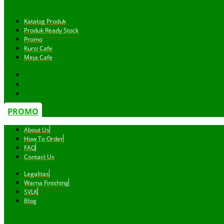
Katalog Produk
Produk Ready Stock
Promo
Kursi Cafe
Meja Cafe
PROMO
About Us
How To Order
FAQ
Contact Us
Legalitas
Warna Finishing
SVLK
Blog