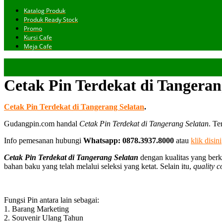
Katalog Produk
Produk Ready Stock
Promo
Kursi Cafe
Meja Cafe
Cetak Pin Terdekat di Tangeran
Cetak Pin Terdekat di Tangerang Selatan
.
Gudangpin.com handal
Cetak Pin Terdekat di Tangerang Selatan
. Te
Info pemesanan hubungi
Whatsapp: 0878.3937.8000
atau
klik disini
Cetak Pin Terdekat di Tangerang Selatan
dengan kualitas yang berk
bahan baku yang telah melalui seleksi yang ketat. Selain itu,
quality c
Fungsi Pin antara lain sebagai:
1. Barang Marketing
2. Souvenir Ulang Tahun