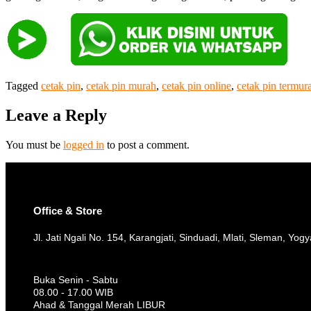
Tagged
cetak pin
,
cetak pin murah
,
cetak pin online
,
cetak pin termur
Leave a Reply
You must be
logged in
to post a comment.
Office & Store
Jl. Jati Ngali No. 154, Karangjati, Sinduadi, Mlati, Sleman, Yog
Buka Senin - Sabtu
08.00 - 17.00 WIB
Ahad & Tanggal Merah LIBUR