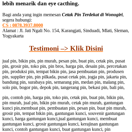
lebih menarik dan eye cacthing.
Bagi anda yang ingin memesan
Cetak Pin Terdekat di Wonogiri
,
segera hubungi:
CS : 0878.3937.8000
Alamat : Jl. Jati Ngali No. 154, Karangjati, Sinduadi, Mlati, Sleman,
Yogyakarta
Testimoni –> Klik Disini
jual pin, bikin pin, pin murah, pesan pin, buat pin, cetak pin, pusat
pin, grosir pin, toko pin, pin bros, harga pin, desain pin, percetakan
pin, produksi pin, tempat bikin pin, jasa pembuatan pin, produsen
pin, supplier pin, pin pilkada, pusat cetak pin, jogja pin, jakarta pin,
bandung pin, surabaya pin, semarang pin, medan pin, malang pin,
solo pin, bogor pin, depok pin, tangerang pin, bekasi pin, bali pin,
pin, contoh pin, harga pin, toko pin, cetak pin, buat pin, bikin pin,
pin murah, jual pin, bikin pin murah, cetak pin murah, gantungan
kunci pin,membuat pin, pembuatan pin, pesan pin, buat pin murah,
grosir pin, tempat bikin pin, gantungan kunci, souvenir gantungan
kunci, harga gantungan kunci,jual gantungan kunci, membuat
gantungan kunci, grosir gantungan kunci, kerajinan gantungan
kunci, contoh gantungan kunci, buat gantungan kunci, pin