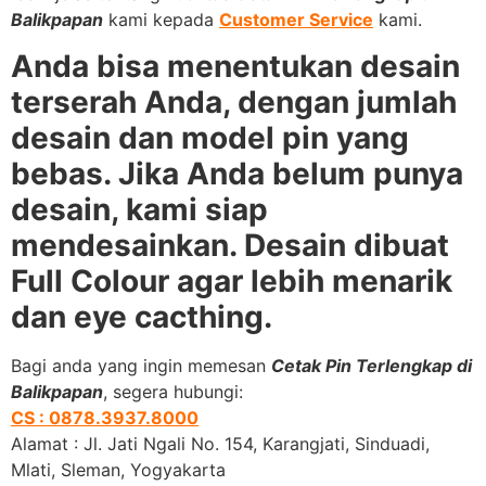
Balikpapan
kami kepada
Customer Service
kami.
Anda bisa menentukan desain
terserah Anda, dengan jumlah
desain dan model pin yang
bebas. Jika Anda belum punya
desain, kami siap
mendesainkan. Desain dibuat
Full Colour agar lebih menarik
dan eye cacthing.
Bagi anda yang ingin memesan
Cetak Pin Terlengkap di
Balikpapan
, segera hubungi:
CS : 0878.3937.8000
Alamat : Jl. Jati Ngali No. 154, Karangjati, Sinduadi,
Mlati, Sleman, Yogyakarta