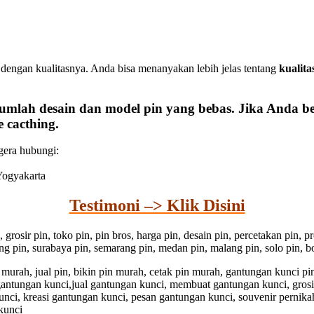
dengan kualitasnya. Anda bisa menanyakan lebih jelas tentang
kualita
umlah desain dan model pin yang bebas. Jika Anda b
 cacthing.
egera hubungi:
 Yogyakarta
Testimoni –> Klik Disini
n, grosir pin, toko pin, pin bros, harga pin, desain pin, percetakan pin,
dung pin, surabaya pin, semarang pin, medan pin, malang pin, solo pin, bo
pin murah, jual pin, bikin pin murah, cetak pin murah, gantungan kunci 
 gantungan kunci,jual gantungan kunci, membuat gantungan kunci, gros
unci, kreasi gantungan kunci, pesan gantungan kunci, souvenir pernika
kunci