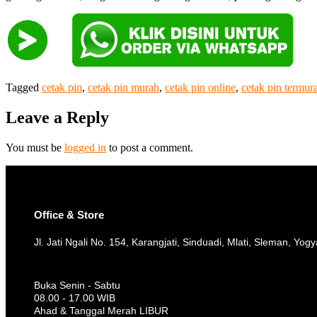
Tagged
cetak pin
,
cetak pin murah
,
cetak pin online
,
cetak pin termur
Leave a Reply
You must be
logged in
to post a comment.
Office & Store
Jl. Jati Ngali No. 154, Karangjati, Sinduadi, Mlati, Sleman, Yog
Buka Senin - Sabtu
08.00 - 17.00 WIB
Ahad & Tanggal Merah LIBUR