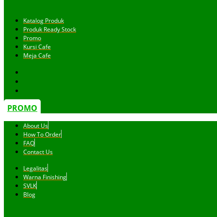
Katalog Produk
Produk Ready Stock
Promo
Kursi Cafe
Meja Cafe
PROMO
About Us
How To Order
FAQ
Contact Us
Legalitas
Warna Finishing
SVLK
Blog