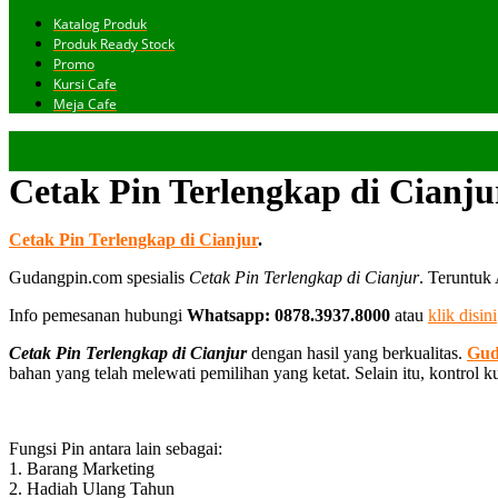
Katalog Produk
Produk Ready Stock
Promo
Kursi Cafe
Meja Cafe
Cetak Pin Terlengkap di Cianju
Cetak Pin Terlengkap di Cianjur
.
Gudangpin.com spesialis
Cetak Pin Terlengkap di Cianjur
. Teruntuk
Info pemesanan hubungi
Whatsapp: 0878.3937.8000
atau
klik disini
Cetak Pin Terlengkap di Cianjur
dengan hasil yang berkualitas.
Gud
bahan yang telah melewati pemilihan yang ketat. Selain itu, kontrol 
Fungsi Pin antara lain sebagai:
1. Barang Marketing
2. Hadiah Ulang Tahun