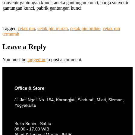
souvenir gantungan kunci, aneka gantungan kunci, harga souvenir
gantungan kunci, pabrik gantungan kunci
Tagged
cetak pin
,
cetak pin murah
,
cetak pin online
,
cetak pin
termurah
Leave a Reply
You must be
logged in
to post a comment.
Office & Store
Jl. Jati Ngali No. 154, Karangjati, Sinduadi, Mlati, Sleman,
Yogyakarta
Buka Senin - Sabtu
08.00 - 17.00 WIB
Ahad & Tanggal Merah LIBUR