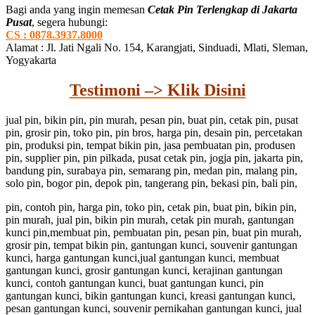
Bagi anda yang ingin memesan
Cetak Pin Terlengkap di Jakarta
Pusat
, segera hubungi:
CS : 0878.3937.8000
Alamat : Jl. Jati Ngali No. 154, Karangjati, Sinduadi, Mlati, Sleman,
Yogyakarta
Testimoni –> Klik Disini
jual pin, bikin pin, pin murah, pesan pin, buat pin, cetak pin, pusat
pin, grosir pin, toko pin, pin bros, harga pin, desain pin, percetakan
pin, produksi pin, tempat bikin pin, jasa pembuatan pin, produsen
pin, supplier pin, pin pilkada, pusat cetak pin, jogja pin, jakarta pin,
bandung pin, surabaya pin, semarang pin, medan pin, malang pin,
solo pin, bogor pin, depok pin, tangerang pin, bekasi pin, bali pin,
pin, contoh pin, harga pin, toko pin, cetak pin, buat pin, bikin pin,
pin murah, jual pin, bikin pin murah, cetak pin murah, gantungan
kunci pin,membuat pin, pembuatan pin, pesan pin, buat pin murah,
grosir pin, tempat bikin pin, gantungan kunci, souvenir gantungan
kunci, harga gantungan kunci,jual gantungan kunci, membuat
gantungan kunci, grosir gantungan kunci, kerajinan gantungan
kunci, contoh gantungan kunci, buat gantungan kunci, pin
gantungan kunci, bikin gantungan kunci, kreasi gantungan kunci,
pesan gantungan kunci, souvenir pernikahan gantungan kunci, jual