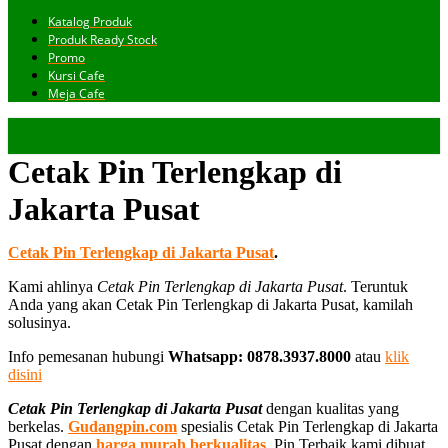
Katalog Produk
Produk Ready Stock
Promo
Kursi Cafe
Meja Cafe
Cetak Pin Terlengkap di
Jakarta Pusat
Cetak Pin Terlengkap di Jakarta Pusat
.
Kami ahlinya
Cetak Pin Terlengkap di Jakarta Pusat
. Teruntuk
Anda yang akan Cetak Pin Terlengkap di Jakarta Pusat, kamilah
solusinya.
Info pemesanan hubungi
Whatsapp: 0878.3937.8000
atau
klik
disini
Cetak Pin Terlengkap di Jakarta Pusat
dengan kualitas yang
berkelas.
Gudangpin.com
spesialis Cetak Pin Terlengkap di Jakarta
Pusat dengan
harga murah berkualitas
. Pin Terbaik kami dibuat