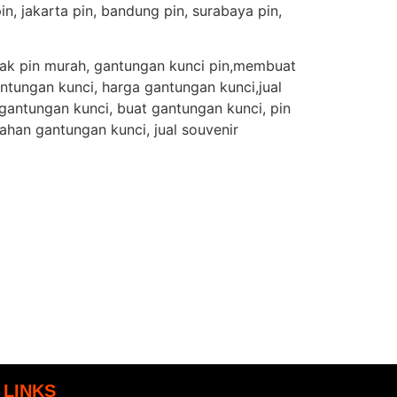
pin, jakarta pin, bandung pin, surabaya pin,
, cetak pin murah, gantungan kunci pin,membuat
antungan kunci, harga gantungan kunci,jual
gantungan kunci, buat gantungan kunci, pin
ahan gantungan kunci, jual souvenir
LINKS