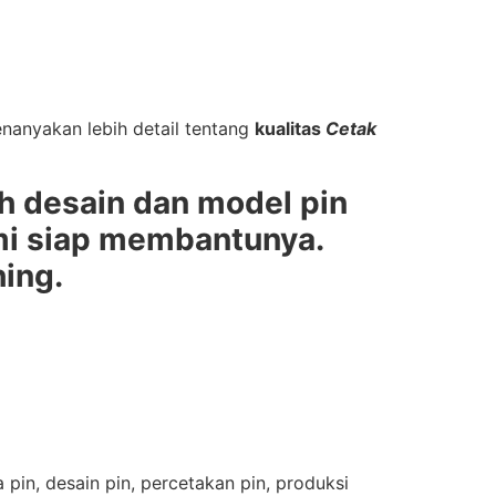
nanyakan lebih detail tentang
kualitas
Cetak
 desain dan model pin
ami siap membantunya.
hing.
ga pin, desain pin, percetakan pin, produksi