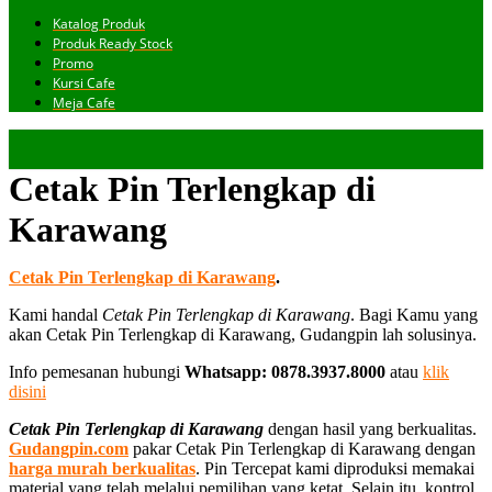
Katalog Produk
Produk Ready Stock
Promo
Kursi Cafe
Meja Cafe
Cetak Pin Terlengkap di
Karawang
Cetak Pin Terlengkap di Karawang
.
Kami handal
Cetak Pin Terlengkap di Karawang
. Bagi Kamu yang
akan Cetak Pin Terlengkap di Karawang, Gudangpin lah solusinya.
Info pemesanan hubungi
Whatsapp: 0878.3937.8000
atau
klik
disini
Cetak Pin Terlengkap di Karawang
dengan hasil yang berkualitas.
Gudangpin.com
pakar Cetak Pin Terlengkap di Karawang dengan
harga murah berkualitas
. Pin Tercepat kami diproduksi memakai
material yang telah melalui pemilihan yang ketat. Selain itu, kontrol