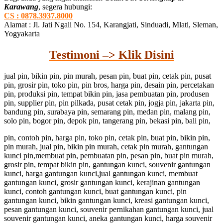
Karawang
, segera hubungi:
CS : 0878.3937.8000
Alamat : Jl. Jati Ngali No. 154, Karangjati, Sinduadi, Mlati, Sleman,
Yogyakarta
Testimoni –> Klik Disini
jual pin, bikin pin, pin murah, pesan pin, buat pin, cetak pin, pusat
pin, grosir pin, toko pin, pin bros, harga pin, desain pin, percetakan
pin, produksi pin, tempat bikin pin, jasa pembuatan pin, produsen
pin, supplier pin, pin pilkada, pusat cetak pin, jogja pin, jakarta pin,
bandung pin, surabaya pin, semarang pin, medan pin, malang pin,
solo pin, bogor pin, depok pin, tangerang pin, bekasi pin, bali pin,
pin, contoh pin, harga pin, toko pin, cetak pin, buat pin, bikin pin,
pin murah, jual pin, bikin pin murah, cetak pin murah, gantungan
kunci pin,membuat pin, pembuatan pin, pesan pin, buat pin murah,
grosir pin, tempat bikin pin, gantungan kunci, souvenir gantungan
kunci, harga gantungan kunci,jual gantungan kunci, membuat
gantungan kunci, grosir gantungan kunci, kerajinan gantungan
kunci, contoh gantungan kunci, buat gantungan kunci, pin
gantungan kunci, bikin gantungan kunci, kreasi gantungan kunci,
pesan gantungan kunci, souvenir pernikahan gantungan kunci, jual
souvenir gantungan kunci, aneka gantungan kunci, harga souvenir