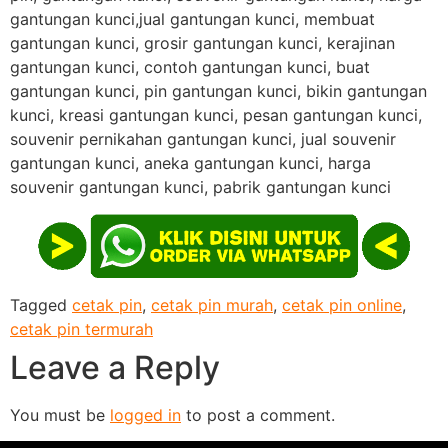
gantungan kunci,jual gantungan kunci, membuat
gantungan kunci, grosir gantungan kunci, kerajinan
gantungan kunci, contoh gantungan kunci, buat
gantungan kunci, pin gantungan kunci, bikin gantungan
kunci, kreasi gantungan kunci, pesan gantungan kunci,
souvenir pernikahan gantungan kunci, jual souvenir
gantungan kunci, aneka gantungan kunci, harga
souvenir gantungan kunci, pabrik gantungan kunci
Tagged
cetak pin
,
cetak pin murah
,
cetak pin online
,
cetak pin termurah
Leave a Reply
You must be
logged in
to post a comment.