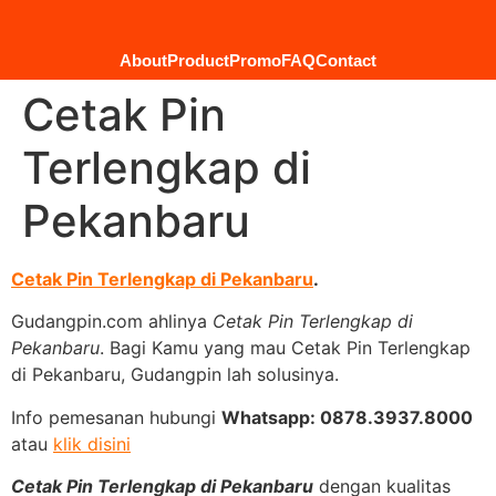
About
Product
Promo
FAQ
Contact
Cetak Pin
Terlengkap di
Pekanbaru
Cetak Pin Terlengkap di Pekanbaru
.
Gudangpin.com ahlinya
Cetak Pin Terlengkap di
Pekanbaru
. Bagi Kamu yang mau Cetak Pin Terlengkap
di Pekanbaru, Gudangpin lah solusinya.
Info pemesanan hubungi
Whatsapp: 0878.3937.8000
atau
klik disini
Cetak Pin Terlengkap di Pekanbaru
dengan kualitas