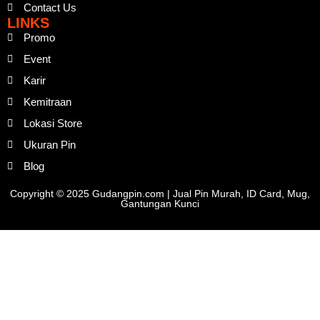
Contact Us
LINKS
Promo
Event
Karir
Kemitraan
Lokasi Store
Ukuran Pin
Blog
Copyright © 2025 Gudangpin.com | Jual Pin Murah, ID Card, Mug,
Gantungan Kunci