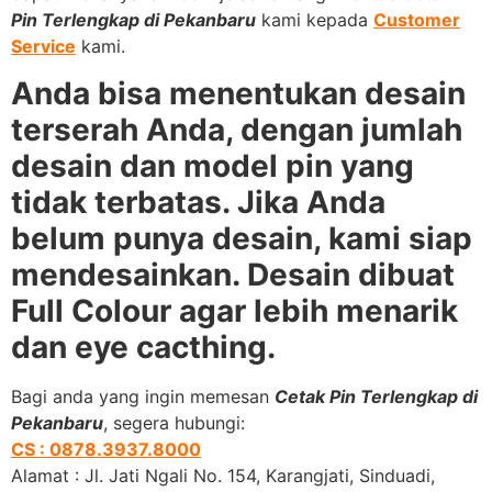
Pin Terlengkap di Pekanbaru
kami kepada
Customer
Service
kami.
Anda bisa menentukan desain
terserah Anda, dengan jumlah
desain dan model pin yang
tidak terbatas. Jika Anda
belum punya desain, kami siap
mendesainkan. Desain dibuat
Full Colour agar lebih menarik
dan eye cacthing.
Bagi anda yang ingin memesan
Cetak Pin Terlengkap di
Pekanbaru
, segera hubungi:
CS : 0878.3937.8000
Alamat : Jl. Jati Ngali No. 154, Karangjati, Sinduadi,