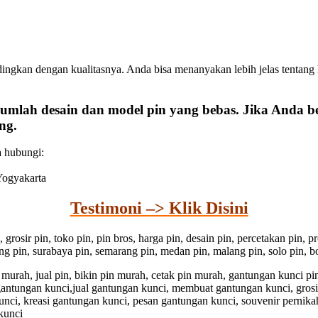
dingkan dengan kualitasnya. Anda bisa menanyakan lebih jelas tentang
umlah desain dan model pin yang bebas. Jika Anda 
ng.
a hubungi:
 Yogyakarta
Testimoni –> Klik Disini
n, grosir pin, toko pin, pin bros, harga pin, desain pin, percetakan pin,
dung pin, surabaya pin, semarang pin, medan pin, malang pin, solo pin, bo
pin murah, jual pin, bikin pin murah, cetak pin murah, gantungan kunci 
 gantungan kunci,jual gantungan kunci, membuat gantungan kunci, gros
unci, kreasi gantungan kunci, pesan gantungan kunci, souvenir pernika
kunci