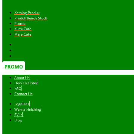
Katalog Produk
Produk Ready Stock
Promo
Kursi Cafe
Meja Cafe
PROMO
About Us
How To Order
FAQ
Contact Us
Legalitas
Warna Finishing
SVLK
Blog