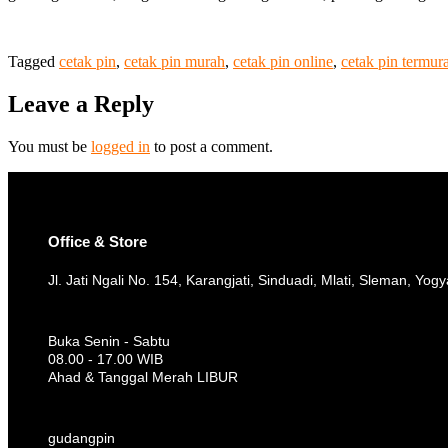
Tagged
cetak pin
,
cetak pin murah
,
cetak pin online
,
cetak pin termur
Leave a Reply
You must be
logged in
to post a comment.
Office & Store
Jl. Jati Ngali No. 154, Karangjati, Sinduadi, Mlati, Sleman, Yog
Buka Senin - Sabtu
08.00 - 17.00 WIB
Ahad & Tanggal Merah LIBUR
gudangpin