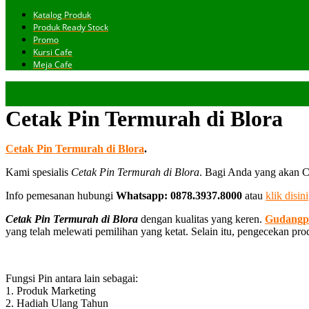
Katalog Produk
Produk Ready Stock
Promo
Kursi Cafe
Meja Cafe
Cetak Pin Termurah di Blora
Cetak Pin Termurah di Blora
.
Kami spesialis
Cetak Pin Termurah di Blora
. Bagi Anda yang akan Ce
Info pemesanan hubungi
Whatsapp: 0878.3937.8000
atau
klik disini
Cetak Pin Termurah di Blora
dengan kualitas yang keren.
Gudangp
yang telah melewati pemilihan yang ketat. Selain itu, pengecekan pr
Fungsi Pin antara lain sebagai:
1. Produk Marketing
2. Hadiah Ulang Tahun