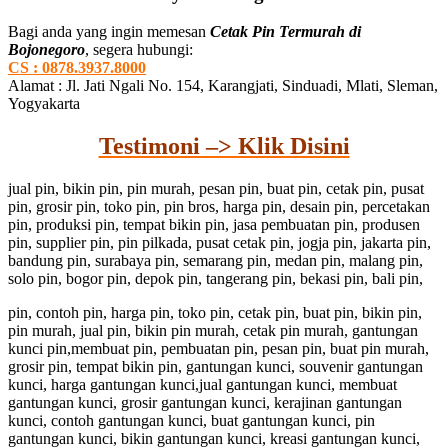
Bagi anda yang ingin memesan
Cetak Pin Termurah di
Bojonegoro
, segera hubungi:
CS : 0878.3937.8000
Alamat : Jl. Jati Ngali No. 154, Karangjati, Sinduadi, Mlati, Sleman,
Yogyakarta
Testimoni –> Klik Disini
jual pin, bikin pin, pin murah, pesan pin, buat pin, cetak pin, pusat
pin, grosir pin, toko pin, pin bros, harga pin, desain pin, percetakan
pin, produksi pin, tempat bikin pin, jasa pembuatan pin, produsen
pin, supplier pin, pin pilkada, pusat cetak pin, jogja pin, jakarta pin,
bandung pin, surabaya pin, semarang pin, medan pin, malang pin,
solo pin, bogor pin, depok pin, tangerang pin, bekasi pin, bali pin,
pin, contoh pin, harga pin, toko pin, cetak pin, buat pin, bikin pin,
pin murah, jual pin, bikin pin murah, cetak pin murah, gantungan
kunci pin,membuat pin, pembuatan pin, pesan pin, buat pin murah,
grosir pin, tempat bikin pin, gantungan kunci, souvenir gantungan
kunci, harga gantungan kunci,jual gantungan kunci, membuat
gantungan kunci, grosir gantungan kunci, kerajinan gantungan
kunci, contoh gantungan kunci, buat gantungan kunci, pin
gantungan kunci, bikin gantungan kunci, kreasi gantungan kunci,