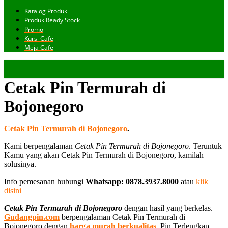
Katalog Produk
Produk Ready Stock
Promo
Kursi Cafe
Meja Cafe
Cetak Pin Termurah di
Bojonegoro
Cetak Pin Termurah di Bojonegoro
.
Kami berpengalaman
Cetak Pin Termurah di Bojonegoro
. Teruntuk
Kamu yang akan Cetak Pin Termurah di Bojonegoro, kamilah
solusinya.
Info pemesanan hubungi
Whatsapp: 0878.3937.8000
atau
klik
disini
Cetak Pin Termurah di Bojonegoro
dengan hasil yang berkelas.
Gudangpin.com
berpengalaman Cetak Pin Termurah di
Bojonegoro dengan
harga murah berkualitas
. Pin Terlengkap