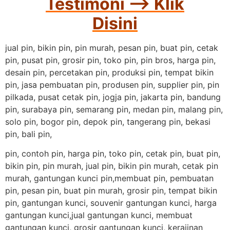
Testimoni –> Klik
Disini
jual pin, bikin pin, pin murah, pesan pin, buat pin, cetak
pin, pusat pin, grosir pin, toko pin, pin bros, harga pin,
desain pin, percetakan pin, produksi pin, tempat bikin
pin, jasa pembuatan pin, produsen pin, supplier pin, pin
pilkada, pusat cetak pin, jogja pin, jakarta pin, bandung
pin, surabaya pin, semarang pin, medan pin, malang pin,
solo pin, bogor pin, depok pin, tangerang pin, bekasi
pin, bali pin,
pin, contoh pin, harga pin, toko pin, cetak pin, buat pin,
bikin pin, pin murah, jual pin, bikin pin murah, cetak pin
murah, gantungan kunci pin,membuat pin, pembuatan
pin, pesan pin, buat pin murah, grosir pin, tempat bikin
pin, gantungan kunci, souvenir gantungan kunci, harga
gantungan kunci,jual gantungan kunci, membuat
gantungan kunci, grosir gantungan kunci, kerajinan