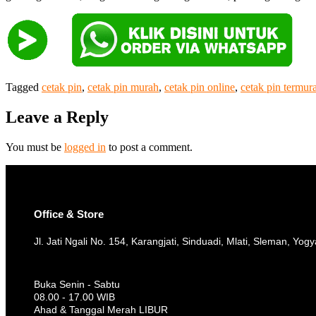
Tagged
cetak pin
,
cetak pin murah
,
cetak pin online
,
cetak pin termur
Leave a Reply
You must be
logged in
to post a comment.
Office & Store
Jl. Jati Ngali No. 154, Karangjati, Sinduadi, Mlati, Sleman, Yog
Buka Senin - Sabtu
08.00 - 17.00 WIB
Ahad & Tanggal Merah LIBUR