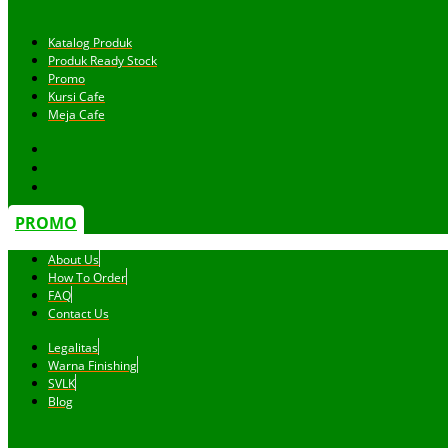
Katalog Produk
Produk Ready Stock
Promo
Kursi Cafe
Meja Cafe
PROMO
About Us
How To Order
FAQ
Contact Us
Legalitas
Warna Finishing
SVLK
Blog