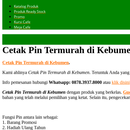
Katalog Produk
Produk Ready Stock
Promo
Kursi Cafe
Meja Cafe
Cetak Pin Termurah di Kebum
Cetak Pin Termurah di Kebumen
.
Kami ahlinya
Cetak Pin Termurah di Kebumen
. Teruntuk Anda yang
Info pemesanan hubungi
Whatsapp: 0878.3937.8000
atau
klik disini
Cetak Pin Termurah di Kebumen
dengan produk yang berkelas.
Gu
bahan yang telah melalui pemilihan yang ketat. Selain itu, pengecek
Fungsi Pin antara lain sebagai:
1. Barang Promosi
2. Hadiah Ulang Tahun