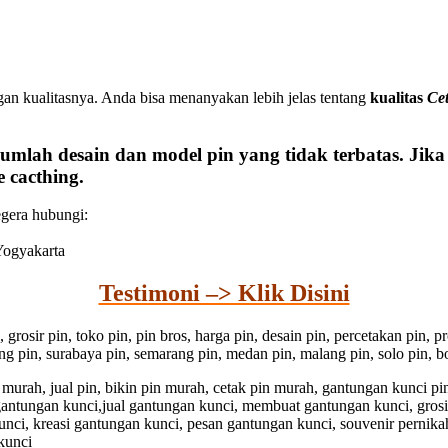
an kualitasnya. Anda bisa menanyakan lebih jelas tentang
kualitas
Ce
umlah desain dan model pin yang tidak terbatas. Jik
 cacthing.
egera hubungi:
 Yogyakarta
Testimoni –> Klik Disini
n, grosir pin, toko pin, pin bros, harga pin, desain pin, percetakan pin,
dung pin, surabaya pin, semarang pin, medan pin, malang pin, solo pin, bo
pin murah, jual pin, bikin pin murah, cetak pin murah, gantungan kunci 
 gantungan kunci,jual gantungan kunci, membuat gantungan kunci, gros
unci, kreasi gantungan kunci, pesan gantungan kunci, souvenir pernika
kunci