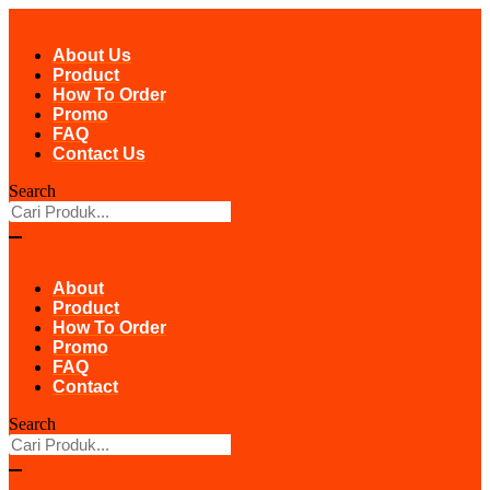
Skip
to
About Us
content
Product
How To Order
Promo
FAQ
Contact Us
Search
About
Product
How To Order
Promo
FAQ
Contact
Search