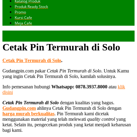
Katalog Produk
Produk Ready Stock
Promo
Kursi Cafe
Meja Cafe
Cetak Pin Termurah di Solo
Cetak Pin Termurah di Solo
.
Gudangpin.com pakar
Cetak Pin Termurah di Solo
. Untuk Kamu
yang ingin Cetak Pin Termurah di Solo, kamilah solusinya.
Info pemesanan hubungi
Whatsapp: 0878.3937.8000
atau
klik
disini
Cetak Pin Termurah di Solo
dengan kualitas yang bagus.
Gudangpin.com
ahlinya Cetak Pin Termurah di Solo dengan
harga murah berkualitas
. Pin Termurah kami dicetak
menggunakan material yang telah melewati
quality control
yang
ketat. Selain itu, pengecekan produk yang ketat menjadi keharusan
bagi kami.