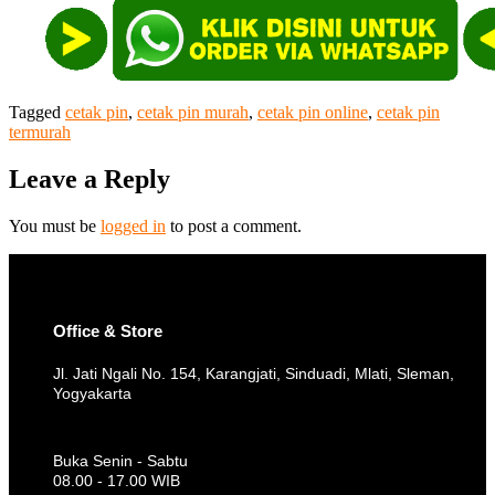
Tagged
cetak pin
,
cetak pin murah
,
cetak pin online
,
cetak pin
termurah
Leave a Reply
You must be
logged in
to post a comment.
Office & Store
Jl. Jati Ngali No. 154, Karangjati, Sinduadi, Mlati, Sleman,
Yogyakarta
Buka Senin - Sabtu
08.00 - 17.00 WIB