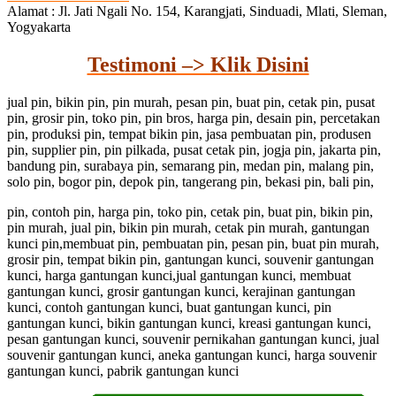
Alamat : Jl. Jati Ngali No. 154, Karangjati, Sinduadi, Mlati, Sleman,
Yogyakarta
Testimoni –> Klik Disini
jual pin, bikin pin, pin murah, pesan pin, buat pin, cetak pin, pusat
pin, grosir pin, toko pin, pin bros, harga pin, desain pin, percetakan
pin, produksi pin, tempat bikin pin, jasa pembuatan pin, produsen
pin, supplier pin, pin pilkada, pusat cetak pin, jogja pin, jakarta pin,
bandung pin, surabaya pin, semarang pin, medan pin, malang pin,
solo pin, bogor pin, depok pin, tangerang pin, bekasi pin, bali pin,
pin, contoh pin, harga pin, toko pin, cetak pin, buat pin, bikin pin,
pin murah, jual pin, bikin pin murah, cetak pin murah, gantungan
kunci pin,membuat pin, pembuatan pin, pesan pin, buat pin murah,
grosir pin, tempat bikin pin, gantungan kunci, souvenir gantungan
kunci, harga gantungan kunci,jual gantungan kunci, membuat
gantungan kunci, grosir gantungan kunci, kerajinan gantungan
kunci, contoh gantungan kunci, buat gantungan kunci, pin
gantungan kunci, bikin gantungan kunci, kreasi gantungan kunci,
pesan gantungan kunci, souvenir pernikahan gantungan kunci, jual
souvenir gantungan kunci, aneka gantungan kunci, harga souvenir
gantungan kunci, pabrik gantungan kunci