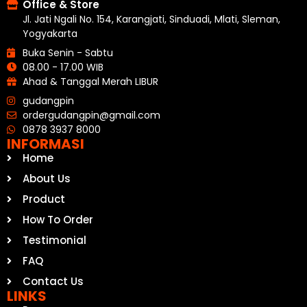
Office & Store
Jl. Jati Ngali No. 154, Karangjati, Sinduadi, Mlati, Sleman,
Yogyakarta
Buka Senin - Sabtu
08.00 - 17.00 WIB
Ahad & Tanggal Merah LIBUR
gudangpin
ordergudangpin@gmail.com
0878 3937 8000
INFORMASI
Home
About Us
Product
How To Order
Testimonial
FAQ
Contact Us
LINKS