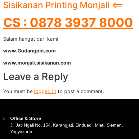
Sisikanan Printing Monjali <==
CS : 0878 3937 8000
Salam hangat dari kami,
www.Gudangpin.com
www.monjali.sisikanan.com
Leave a Reply
You must be
logged in
to post a comment.
Office & Store
Jl. Jati Ngali No. 154, Karangjati, Sinduadi, Mlati, Sleman,
Yogyakarta