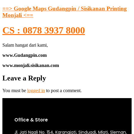
==> Google Maps Gudangpin / Sisikanan Printing
Monjali <==
CS : 0878 3937 8000
Salam hangat dari kami,
www.Gudangpin.com
www.monjali.sisikanan.com
Leave a Reply
You must be
logged in
to post a comment.
Office & Store
Jl. Jati Ngali No. 154, Karangjati, Sinduadi, Mlati, Sleman,